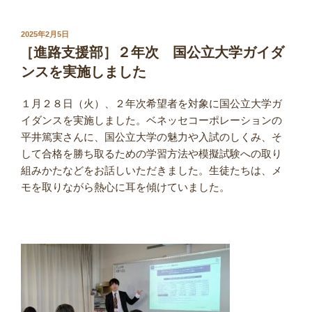
投
2025年2月5日
稿
［進路支援部］２年次 国公立大学ガイダ
日:
ンスを実施しました
１月２８日（火）、２年次希望者を対象に国公立大学ガ
イダンスを実施しました。ベネッセコーポレーションの
平井篤実さんに、国公立大学の魅力や入試のしくみ、そ
して合格を勝ち取るための学習方法や模擬試験への取り
組みかたなどをお話しいただきました。生徒たちは、メ
モを取りながら熱心に耳を傾けていました。