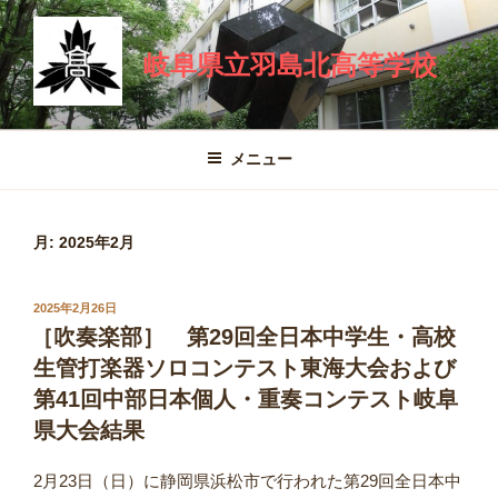
コ
ン
岐阜県立羽島北高等学校
テ
ン
ツ
へ
メニュー
ス
キ
ッ
月:
2025年2月
プ
投
2025年2月26日
稿
［吹奏楽部］ 第29回全日本中学生・高校
日:
生管打楽器ソロコンテスト東海大会および
第41回中部日本個人・重奏コンテスト岐阜
県大会結果
2月23日（日）に静岡県浜松市で行われた第29回全日本中