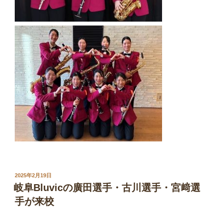
投
2025年2月19日
稿
岐阜Bluvicの廣田選手・古川選手・宮﨑選
日:
手が来校