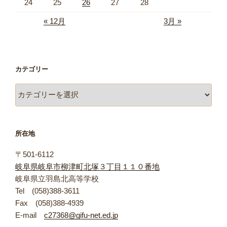
24
25
26
27
28
« 12月
3月 »
カテゴリー
カ
テ
ゴ
リ
所在地
ー
〒501-6112
岐阜県岐阜市柳津町北塚３丁目１１０番地
岐阜県立羽島北高等学校
Tel (058)388-3611
Fax (058)388-4939
E-mail
c27368@gifu-net.ed.jp