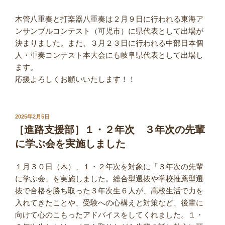
木管八重奏と打楽器八重奏は２月９日に行われる東海ア
ンサンブルコンテスト（可児市）に県代表として出場が
決まりました。また、３月２３日に行われる中部日本個
人・重奏コンテスト本大会にも岐阜県代表として出場し
ます。
応援よろしくお願いいたします！！
投
2025年2月5日
稿
［進路支援部］１・２年次 ３年次の先輩
日:
に学ぶ会を実施しました
１月３０日（木）、１・２年次を対象に「３年次の先輩
に学ぶ会」を実施しました。総合型選抜や学校推薦型選
抜で合格を勝ち取った３年次生６人が、高校生活で力を
入れてきたことや、受験への心構えと対策など、後輩に
向けて心のこもったアドバイスをしてくれました。１・