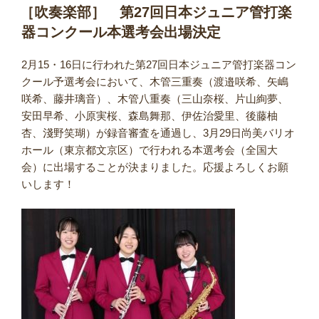
稿
［吹奏楽部］ 第27回日本ジュニア管打楽
日:
器コンクール本選考会出場決定
2月15・16日に行われた第27回日本ジュニア管打楽器コン
クール予選考会において、木管三重奏（渡邉咲希、矢嶋
咲希、藤井璃音）、木管八重奏（三山奈桜、片山絢夢、
安田早希、小原実桜、森島舞那、伊佐治愛里、後藤柚
杏、淺野笑瑚）が録音審査を通過し、3月29日尚美バリオ
ホール（東京都文京区）で行われる本選考会（全国大
会）に出場することが決まりました。応援よろしくお願
いします！