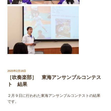
投
2025年2月18日
稿
［吹奏楽部］ 東海アンサンブルコンテス
日:
ト 結果
２月９日に行われた東海アンサンブルコンテストの結果
です。