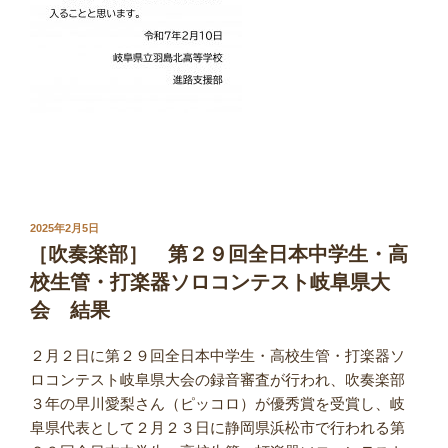
投
2025年2月5日
稿
［吹奏楽部］ 第２９回全日本中学生・高
日:
校生管・打楽器ソロコンテスト岐阜県大
会 結果
２月２日に第２９回全日本中学生・高校生管・打楽器ソ
ロコンテスト岐阜県大会の録音審査が行われ、吹奏楽部
３年の早川愛梨さん（ピッコロ）が優秀賞を受賞し、岐
阜県代表として２月２３日に静岡県浜松市で行われる第