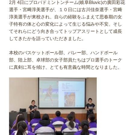
2月 4日にプロバドミントンチーム(岐阜Bluvic)の廣田彩花
選手・宮﨑淳美選手が、１０日には古川佳奈選手・宮﨑
淳美選手が来校され、自らの経験をふまえて思春期の女
子特有の体と心の変化によって生じる悩みや不安、そし
てそれらにどう向き合ってトップアスリートとして成長
してきたかを語っていただきました。
本校のバスケットボール部、バレー部、ハンドボール
部、陸上部、卓球部の女子部員たちはプロ選手のトーク
に真剣に耳を傾け、とても有意義な時間となりました。