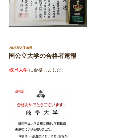
投
2025年2月10日
稿
国公立大学の合格者速報
日:
岐阜大学
に合格しました。