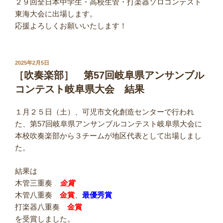
２９回全日本中学生・高校生管・打楽器ソロコンテスト
東海大会に出場します。
応援よろしくお願いいたします！
投
2025年2月5日
稿
［吹奏楽部］ 第57回岐阜県アンサンブル
日:
コンテスト岐阜県大会 結果
１月２５日（土）、可児市文化創造センターで行われ
た、第57回岐阜県アンサンブルコンテスト岐阜県大会に
本校吹奏楽部から３チームが地区代表として出場しまし
た。
結果は
木管三重奏
金賞
木管八重奏
金賞
、
最優秀賞
打楽器八重奏
金賞
を受賞しました。