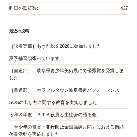
昨日の閲覧数:
437
最近の投稿
［吹奏楽部］あきた総文2026に参加しました
夏季補習頑張っています！
［書道部］ 岐阜県青少年美術展にて優秀賞を受賞しま
した
［書道部］ カラフルタウン岐阜書道パフォーマンス
SOSの出し方に関する教育を実施しました
令和８年度「ＰＴＡ役員と生徒会の語る会」
「青少年の被害・非行防止全国強調月間」における街頭
啓発活動を実施しました