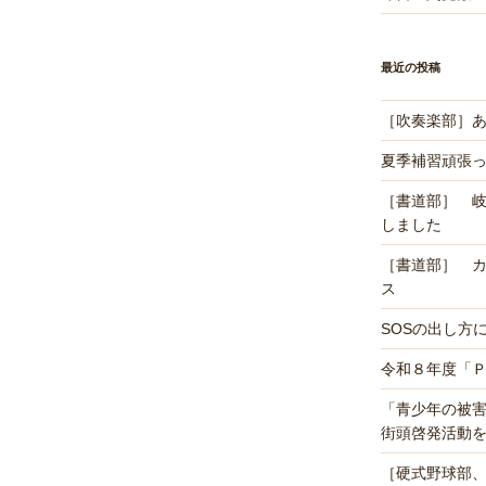
最近の投稿
［吹奏楽部］あ
夏季補習頑張
［書道部］ 
しました
［書道部］ 
ス
SOSの出し方
令和８年度「
「青少年の被
街頭啓発活動
［硬式野球部