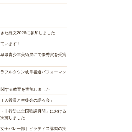
きた総文2026に参加しました
っています！
岐阜県青少年美術展にて優秀賞を受賞
カラフルタウン岐阜書道パフォーマン
に関する教育を実施しました
ＰＴＡ役員と生徒会の語る会」
害・非行防止全国強調月間」における
を実施しました
、女子バレー部］ピラティス講習の実