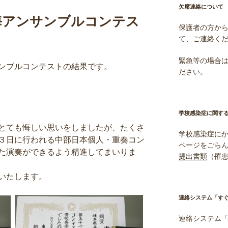
欠席連絡について
海アンサンブルコンテス
保護者の方か
て、ご連絡く
緊急等の場合は電
ンブルコンテストの結果です。
ださい。
学校感染症に関す
とても悔しい思いをしましたが、たくさ
学校感染症に
３日に行われる中部日本個人・重奏コン
ページをごら
た演奏ができるよう精進してまいりま
提出書類
（罹
いたします。
連絡システム「す
連絡システム