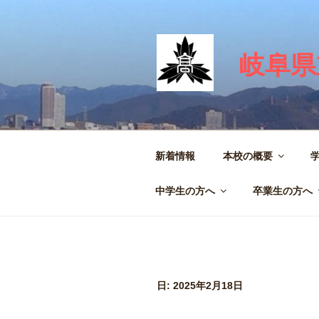
コ
ン
テ
岐阜県
ン
ツ
へ
ス
キ
ッ
新着情報
本校の概要
プ
中学生の方へ
卒業生の方へ
日:
2025年2月18日