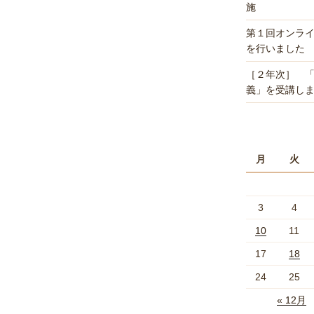
施
第１回オンラ
を行いました
［２年次］ 
義」を受講し
月
火
3
4
10
11
17
18
24
25
« 12月