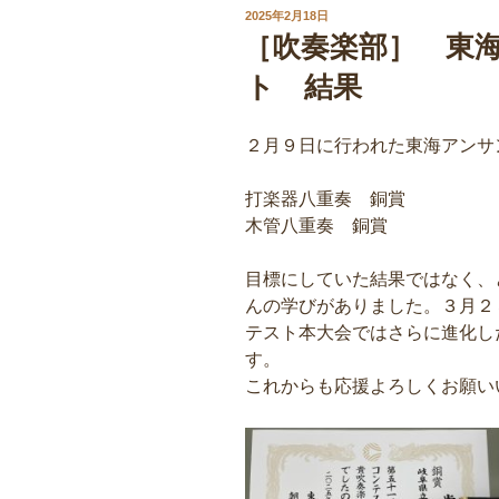
投
2025年2月18日
稿
［吹奏楽部］ 東
日:
ト 結果
２月９日に行われた東海アンサ
打楽器八重奏 銅賞
木管八重奏 銅賞
目標にしていた結果ではなく、
んの学びがありました。３月２
テスト本大会ではさらに進化し
す。
これからも応援よろしくお願い