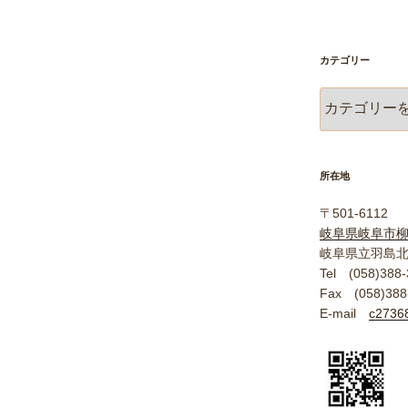
カテゴリー
カ
テ
ゴ
リ
ー
所在地
〒501-6112
岐阜県岐阜市
岐阜県立羽島
Tel (058)388-
Fax (058)388
E-mail
c27368