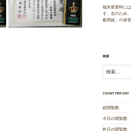
端末変更時に
す。念のため、
載用紙」の保
検索
検
索:
COUNT PER DAY
総閲覧数:
今日の閲覧数:
昨日の閲覧数: