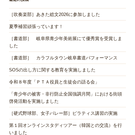
［吹奏楽部］あきた総文2026に参加しました
夏季補習頑張っています！
［書道部］ 岐阜県青少年美術展にて優秀賞を受賞しま
した
［書道部］ カラフルタウン岐阜書道パフォーマンス
SOSの出し方に関する教育を実施しました
令和８年度「ＰＴＡ役員と生徒会の語る会」
「青少年の被害・非行防止全国強調月間」における街頭
啓発活動を実施しました
［硬式野球部、女子バレー部］ピラティス講習の実施
第１回オンラインスタディツアー（韓国との交流）を行
いました