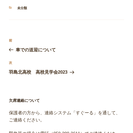
カ
未分類
テ
ゴ
リ
ー
投
前
前
稿
の
車での送迎について
ナ
投
ビ
稿
次
次
ゲ
の
羽島北高校 高校見学会2023
投
ー
稿
シ
ョ
欠席連絡について
ン
保護者の方から、連絡システム「すぐーる」を通して、
ご連絡ください。