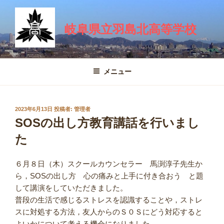
コ
ン
岐阜県立羽島北高等学校
テ
ン
ツ
へ
メニュー
ス
キ
ッ
投
2023年6月13日
投稿者:
管理者
プ
稿
SOSの出し方教育講話を行いまし
日:
た
６月８日（木）スクールカウンセラー 馬渕淳子先生か
ら，SOSの出し方 心の痛みと上手に付き合おう と題
して講演をしていただきました。
普段の生活で感じるストレスを認識することや，ストレ
スに対処する方法，友人からのＳ０Ｓにどう対応すると
よいかについて考える機会になりました。