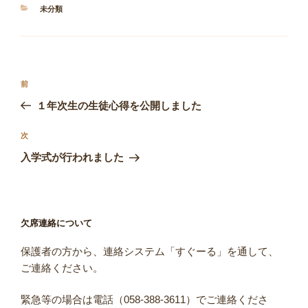
カ
未分類
テ
ゴ
リ
ー
投
前
前
稿
の
１年次生の生徒心得を公開しました
ナ
投
ビ
稿
次
次
ゲ
の
入学式が行われました
投
ー
稿
シ
ョ
欠席連絡について
ン
保護者の方から、連絡システム「すぐーる」を通して、
ご連絡ください。
緊急等の場合は電話（058-388-3611）でご連絡くださ