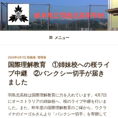
コ
ン
岐阜県立羽島北高等学校
テ
ン
ツ
へ
メニュー
ス
キ
ッ
投
2023年4月7日
投稿者:
管理者
プ
稿
国際理解教育 ①姉妹校への桜ライ
日:
ブ中継 ②バンクシー切手が届き
ました
羽島北高校は国際理解教育に力を入れています。4月7日
にオーストラリアの姉妹校へ、桜のライブ中継を行いま
した。また、昨年度の国際理解教育のご縁から、ウクラ
イナのイーゴルさんより「バンクシー切手」を寄贈して