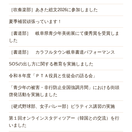
［吹奏楽部］あきた総文2026に参加しました
夏季補習頑張っています！
［書道部］ 岐阜県青少年美術展にて優秀賞を受賞しま
した
［書道部］ カラフルタウン岐阜書道パフォーマンス
SOSの出し方に関する教育を実施しました
令和８年度「ＰＴＡ役員と生徒会の語る会」
「青少年の被害・非行防止全国強調月間」における街頭
啓発活動を実施しました
［硬式野球部、女子バレー部］ピラティス講習の実施
第１回オンラインスタディツアー（韓国との交流）を行
いました