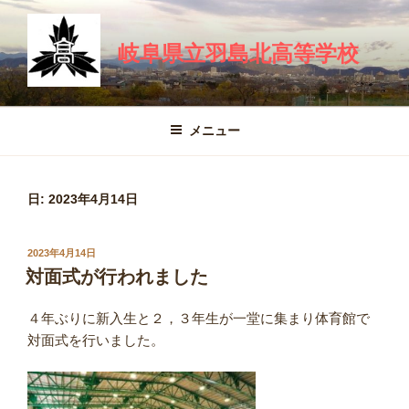
コ
ン
岐阜県立羽島北高等学校
テ
ン
ツ
へ
メニュー
ス
キ
ッ
日:
2023年4月14日
プ
投
2023年4月14日
稿
対面式が行われました
日:
４年ぶりに新入生と２，３年生が一堂に集まり体育館で
対面式を行いました。