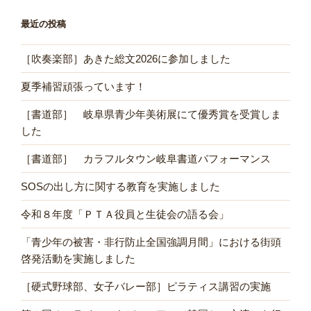
最近の投稿
［吹奏楽部］あきた総文2026に参加しました
夏季補習頑張っています！
［書道部］ 岐阜県青少年美術展にて優秀賞を受賞しま
した
［書道部］ カラフルタウン岐阜書道パフォーマンス
SOSの出し方に関する教育を実施しました
令和８年度「ＰＴＡ役員と生徒会の語る会」
「青少年の被害・非行防止全国強調月間」における街頭
啓発活動を実施しました
［硬式野球部、女子バレー部］ピラティス講習の実施