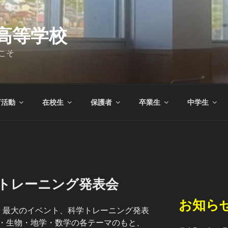
高等学校
こそ
育活動
在校生
保護者
卒業生
中学生
学トレーニング発表会
お知ら
」最大のイベント、科学トレーニング発表
・生物・地学・数学の各テーマのもと、