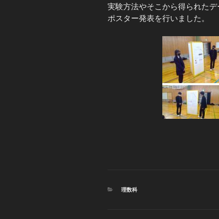
実験方法やそこから得られたデ
ポスター発表を行いました。
カ
理数科
テ
ゴ
リ