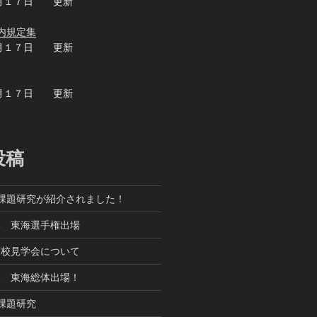
月１７日 更新
内規定集
月１７日 更新
月１７日 更新
投稿
課題研究が紹介されました！
部 東海選手権出場
高校見学会について
部 東海総体出場！
課題研究