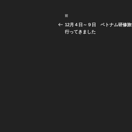
ー
投
前
前
稿
の
12月４日～９日 ベトナム研修旅
投
行ってきました
ナ
稿
ビ
ゲ
ー
シ
ョ
ン