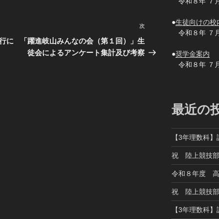
令和８年 ７
●
生徒向けの校
次
次
令和８年 ７
の
行に
「躍進岐山みんなの会（第１回）」生
投
徒会によるアンケート集計及び考察
●
奨学金案内
稿
令和８年 ７
最近の
【3年理数科】
祝 陸上競技
令和８年度 
祝 陸上競技
【3年理数科】