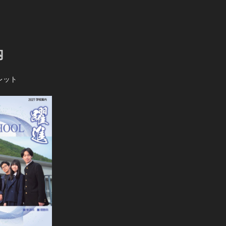
内
レット