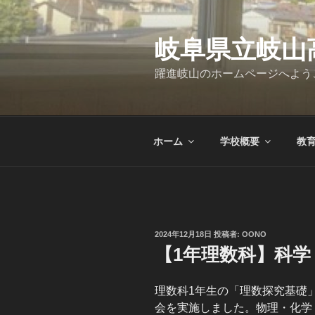
コ
ン
テ
岐阜県立岐山
ン
躍進岐山のホームページへよう
ツ
へ
ス
キ
ホーム
学校概要
教
ッ
プ
投
2024年12月18日
投稿者:
OONO
稿
【1年理数科】科
日:
理数科1年生の「理数探究基礎
会を実施しました。物理・化学