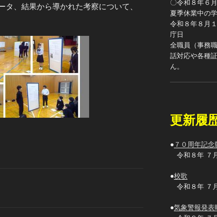
〇令和８年６
ータ、結果から導かれた考察について、
夏季休業中の
令和８年８月
庁日
全職員（事務
話対応や各種
ん。
更新履
●
７０周年記念
令和８年 ７
●
校歌
令和８年 ７
●
気象警報発表