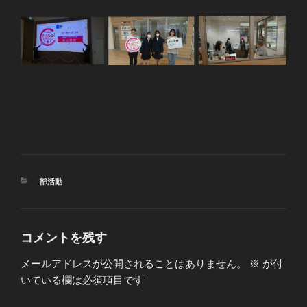
カ
部活動
テ
ゴ
リ
ー
コメントを残す
メールアドレスが公開されることはありません。
※
が付
いている欄は必須項目です