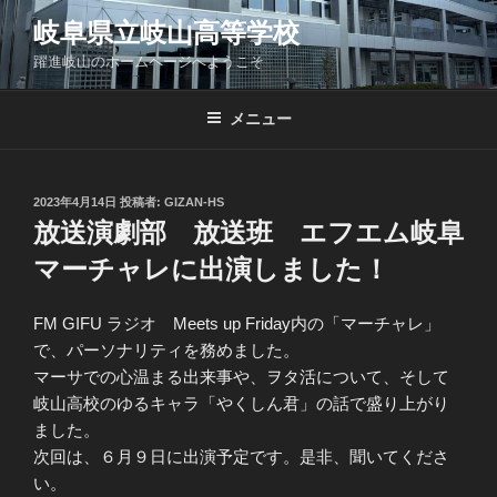
コ
岐阜県立岐山高等学校
ン
躍進岐山のホームページへようこそ
テ
ン
ツ
メニュー
へ
ス
キ
投
2023年4月14日
投稿者:
GIZAN-HS
稿
ッ
放送演劇部 放送班 エフエム岐阜
日:
プ
マーチャレに出演しました！
FM GIFU ラジオ Meets up Friday内の「マーチャレ」
で、パーソナリティを務めました。
マーサでの心温まる出来事や、ヲタ活について、そして
岐山高校のゆるキャラ「やくしん君」の話で盛り上がり
ました。
次回は、６月９日に出演予定です。是非、聞いてくださ
い。