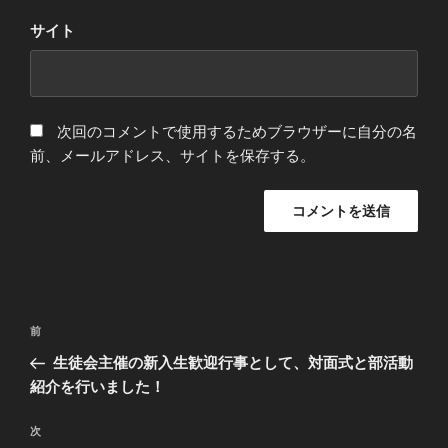
サイト
次回のコメントで使用するためブラウザーに自分の名
前、メールアドレス、サイトを保存する。
投
前
前
稿
の
生徒会主催の新入生歓迎行事として、対面式と部活動
ナ
投
紹介を行いました！
ビ
稿
ゲ
次
次