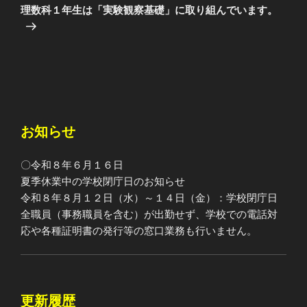
の
ー
理数科１年生は「実験観察基礎」に取り組んでいます。
投
シ
稿
ョ
ン
お知らせ
〇令和８年６月１６日
夏季休業中の学校閉庁日のお知らせ
令和８年８月１２日（水）～１４日（金）：学校閉庁日
全職員（事務職員を含む）が出勤せず、学校での電話対
応や各種証明書の発行等の窓口業務も行いません。
更新履歴