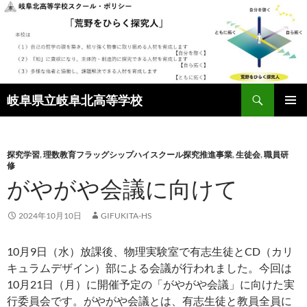
検
岐阜県立岐阜北高等学校
索
コ
メインメ
ン
ニュー
テ
ン
探究学習
,
理数教育フラッグシップハイスクール探究推進事業
,
生徒会
,
職員研
修
ツ
がやがや会議に向けて
へ
ス
キ
2024年10月10日
GIFUKITA-HS
ッ
プ
10月9日（水）放課後、物理実験室で有志生徒とCD（カリ
キュラムデザイン）部による会議が行われました。
今回は
10月21日（月）に開催予定の「がやがや会議」に向けた実
行委員会です。がやがや会議とは、有志生徒と教員全員に