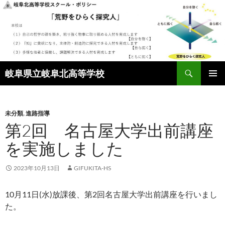
検
岐阜県立岐阜北高等学校
索
コ
メインメ
ン
ニュー
テ
ン
未分類
,
進路指導
ツ
第2回 名古屋大学出前講座
へ
を実施しました
ス
キ
ッ
2023年10月13日
GIFUKITA-HS
プ
10月11日(水)放課後、第2回名古屋大学出前講座を行いまし
た。