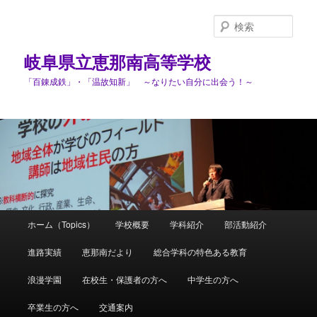
検
索
岐阜県立恵那南高等学校
「百錬成鉄」・「温故知新」 ～なりたい自分に出会う！～
メ
ホーム（Topics）
学校概要
学科紹介
部活動紹介
メ
イ
ン
進路実績
恵那南だより
総合学科の特色ある教育
イ
メ
ニ
浪漫学園
在校生・保護者の方へ
中学生の方へ
ン
ュ
ー
卒業生の方へ
交通案内
コ