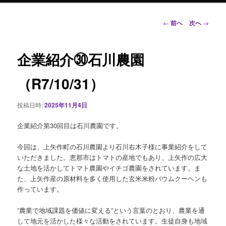
ン
投
←
前へ
次へ
→
稿
ナ
テ
ビ
企業紹介㉚石川農園
ゲ
ン
ー
（R7/10/31）
シ
ツ
ョ
投稿日時:
2025年11月4日
ン
へ
企業紹介第30回目は石川農園です。
移
今回は、上矢作町の石川農園より石川右木子様に事業紹介をして
動
いただきました。恵那市はトマトの産地でもあり、上矢作の広大
な土地を活かしてトマト農園やイチゴ農園をされています。ま
た、上矢作産の原材料を多く使用した玄米米粉バウムクーヘンも
作っています。
”農業で地域課題を価値に変える”という言葉のとおり、農業を通
して地元を活かした様々な活動をされています。生徒自身も地域