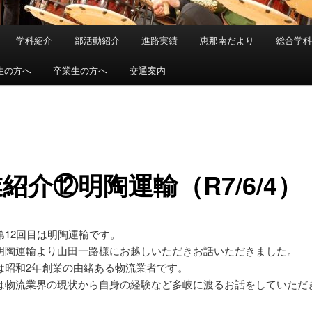
学科紹介
部活動紹介
進路実績
恵那南だより
総合学
生の方へ
卒業生の方へ
交通案内
紹介⑫明陶運輸（R7/6/4）
第12回目は明陶運輸です。
明陶運輸より山田一路様にお越しいただきお話いただきました。
は昭和2年創業の由緒ある物流業者です。
は物流業界の現状から自身の経験など多岐に渡るお話をしていただ