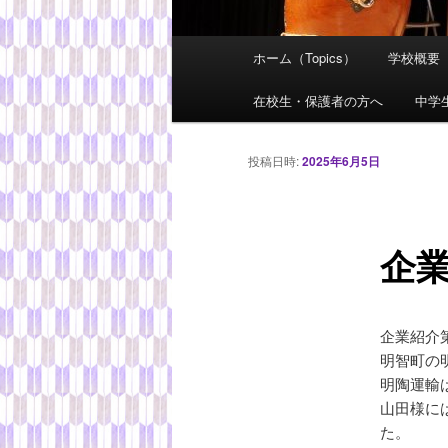
メ
ホーム（Topics）
学校概要
メ
イ
ン
在校生・保護者の方へ
中学
イ
メ
ニ
ン
投稿日時:
2025年6月5日
ュ
ー
コ
企業
ン
テ
企業紹介
ン
明智町の
明陶運輸
ツ
山田様に
た。