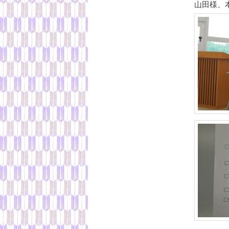
へ
山田様、
移
動