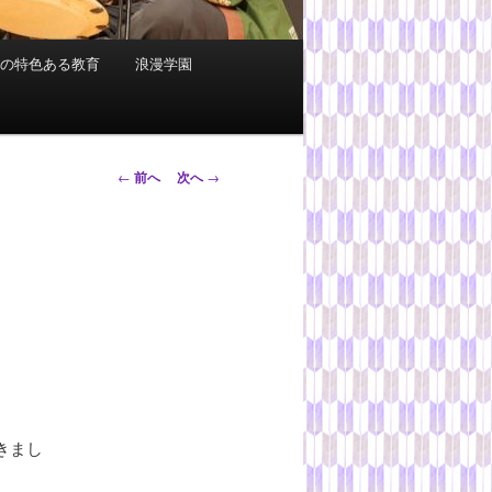
科の特色ある教育
浪漫学園
投
←
前へ
次へ
→
稿
ナ
ビ
ゲ
ー
シ
ョ
ン
きまし