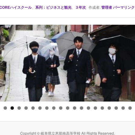
COREハイスクール
、
系列：ビジネスと観光
、
３年次
作成者:
管理者
パーマリンク
Copyright © 岐阜県立恵那南高等学校 All Rights Reserved.