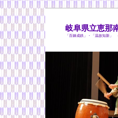
岐阜県立恵那
「百錬成鉄」・「温故知新」 