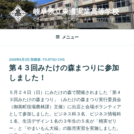
コ
岐阜県立東濃実業高等学校
ン
テ
心をうごかし 人をつなぎ 未来をつくりだす
ン
ツ
メニュー
へ
ス
キ
投
2026年6月3日
投稿者:
TOJITSU-CHS
ッ
稿
第４３回みたけの森まつりに参加
プ
日:
しました！
５月２４日（日）にみたけの森で開催されました「第４
３回みたけの森まつり」（みたけの森まつり実行委員会
（御嵩町役場農林課）主催）に出店と会場ボランティア
として参加しました。ビジネス科３名、ビジネス情報科
１名、生活デザイン１名の３年生の５名が「桃実ゼリ
ー」と「やまいもん大福」の販売実習を実施しました。