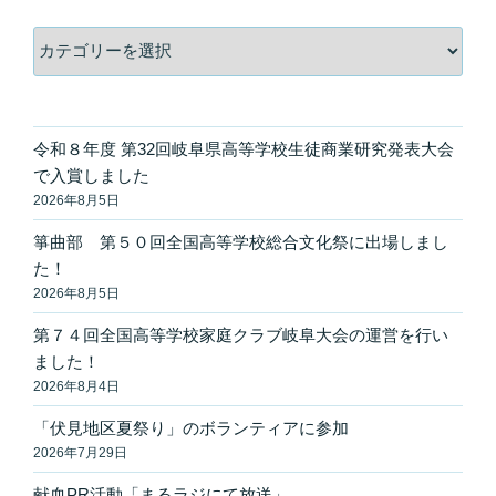
カ
テ
ゴ
リ
ー
令和８年度 第32回岐阜県高等学校生徒商業研究発表大会
で入賞しました
2026年8月5日
箏曲部 第５０回全国高等学校総合文化祭に出場しまし
た！
2026年8月5日
第７４回全国高等学校家庭クラブ岐阜大会の運営を行い
ました！
2026年8月4日
「伏見地区夏祭り」のボランティアに参加
2026年7月29日
献血PR活動「まるラジにて放送」