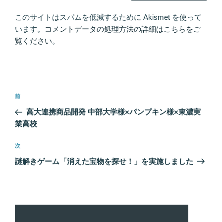
このサイトはスパムを低減するために Akismet を使って
います。
コメントデータの処理方法の詳細はこちらをご
覧ください
。
投
前
前
稿
の
高大連携商品開発 中部大学様×パンプキン様×東濃実
ナ
投
業高校
ビ
稿
ゲ
次
次
の
ー
謎解きゲーム「消えた宝物を探せ！」を実施しました
投
シ
稿
ョ
ン