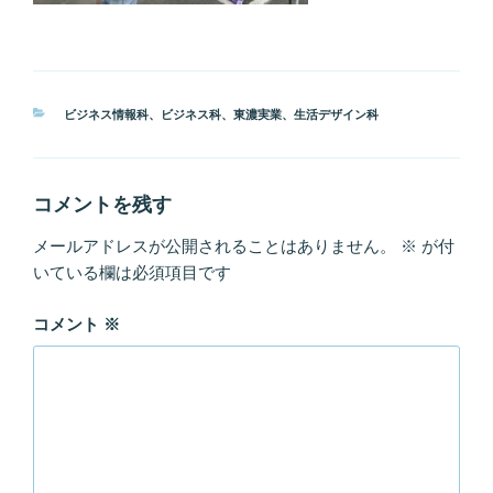
カ
ビジネス情報科
、
ビジネス科
、
東濃実業
、
生活デザイン科
テ
ゴ
リ
ー
コメントを残す
メールアドレスが公開されることはありません。
※
が付
いている欄は必須項目です
コメント
※