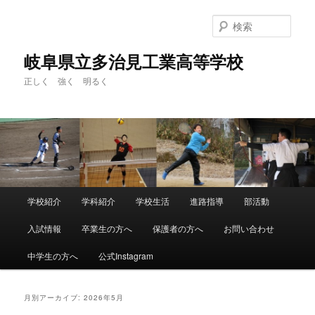
検
索
岐阜県立多治見工業高等学校
正しく 強く 明るく
メ
学校紹介
学科紹介
学校生活
進路指導
部活動
メ
サ
イ
ン
入試情報
卒業生の方へ
保護者の方へ
お問い合わせ
イ
ブ
メ
ニ
中学生の方へ
公式Instagram
ン
コ
ュ
ー
コ
ン
月別アーカイブ:
2026年5月