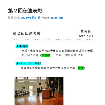
ン
テ
第２回伝達表彰
テ
ン
投稿日時:
2026年5月21日
投稿者:
tajimi-ths
ン
ツ
ツ
へ
へ
移
移
動
動