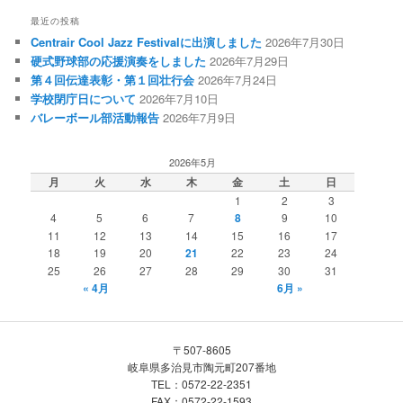
最近の投稿
Centrair Cool Jazz Festivalに出演しました
2026年7月30日
硬式野球部の応援演奏をしました
2026年7月29日
第４回伝達表彰・第１回壮行会
2026年7月24日
学校閉庁日について
2026年7月10日
バレーボール部活動報告
2026年7月9日
2026年5月
月
火
水
木
金
土
日
1
2
3
4
5
6
7
8
9
10
11
12
13
14
15
16
17
18
19
20
21
22
23
24
25
26
27
28
29
30
31
« 4月
6月 »
〒507-8605
岐阜県多治見市陶元町207番地
TEL：0572-22-2351
FAX：0572-22-1593