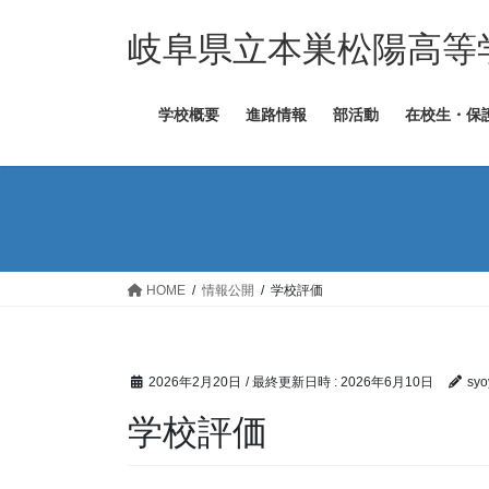
コ
ナ
ン
ビ
岐阜県立本巣松陽高等
テ
ゲ
ン
ー
学校概要
進路情報
部活動
在校生・保
ツ
シ
へ
ョ
ス
ン
キ
に
ッ
移
プ
動
HOME
情報公開
学校評価
2026年2月20日
/ 最終更新日時 :
2026年6月10日
syo
学校評価