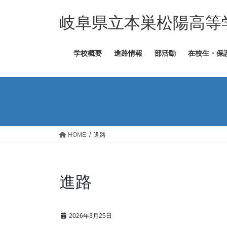
コ
ナ
ン
ビ
岐阜県立本巣松陽高等
テ
ゲ
ン
ー
学校概要
進路情報
部活動
在校生・保
ツ
シ
へ
ョ
ス
ン
キ
に
ッ
移
プ
動
HOME
進路
進路
2026年3月25日