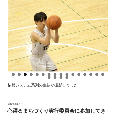
情報システム系列の生徒が撮影しました。
投
2023-04-13
稿
心躍るまちづくり実行委員会に参加してき
日: