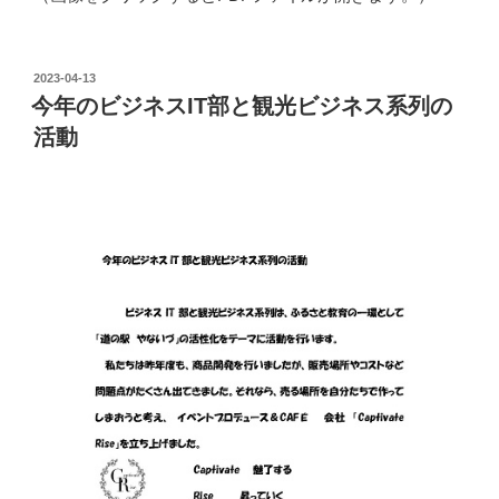
投
2023-04-13
稿
今年のビジネスIT部と観光ビジネス系列の
日:
活動