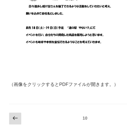
（画像をクリックするとPDFファイルが開きます。）
投
前
固定ページ
10
の
稿
ペ
ナ