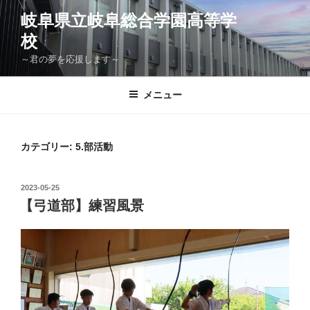
コ
岐阜県立岐阜総合学園高等学
ン
校
テ
ン
～君の夢を応援します～
ツ
へ
メニュー
ス
キ
ッ
カテゴリー:
5.部活動
プ
投
2023-05-25
稿
【弓道部】練習風景
日: