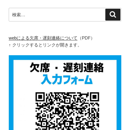
ー
ビ
ジ
検
検
ゲ
索
索:
ー
シ
ョ
webによる欠席・遅刻連絡について
（PDF）
↑ クリックするとリンクが開きます。
ン