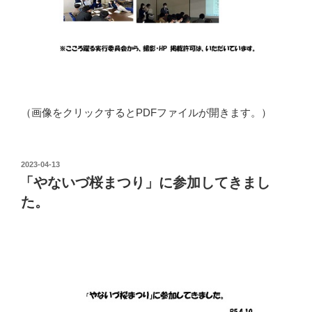
（画像をクリックするとPDFファイルが開きます。）
投
2023-04-13
稿
「やないづ桜まつり」に参加してきまし
日:
た。