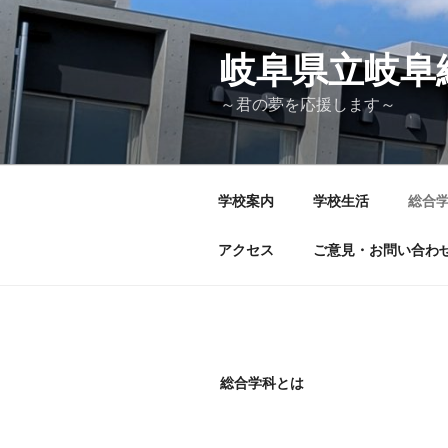
コ
ン
テ
岐阜県立
ン
～君の夢を応援します～
ツ
へ
ス
キ
学校案内
学校生活
総合
ッ
プ
アクセス
ご意見・お問い合わ
総合学科とは