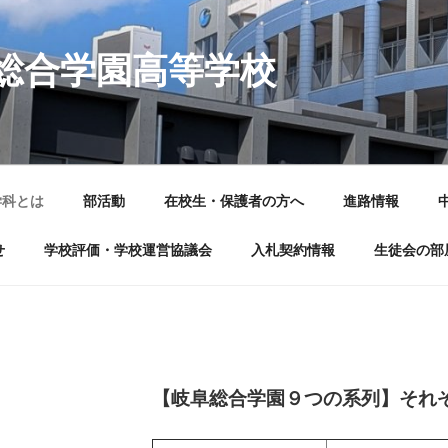
岐阜総合学園高等学校
学科とは
部活動
在校生・保護者の方へ
進路情報
せ
学校評価・学校運営協議会
入札契約情報
生徒会の部
【岐阜総合学園９つの系列】
それ