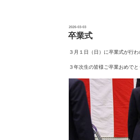
投
2026-03-03
稿
卒業式
日:
３月１日（日）に卒業式が行わ
３年次生の皆様ご卒業おめでと