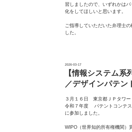
習しましたので、いずれかはパ
化をしてほしいと思います。
ご指導していただいた弁理士の松
した。
投
2026-03-17
稿
【情報システム系
日:
／デザインパテン
３月１６日 東京都ＪＰタワー
令和７年度 パテントコンテス
に参加しました。
WIPO（世界知的所有権機関