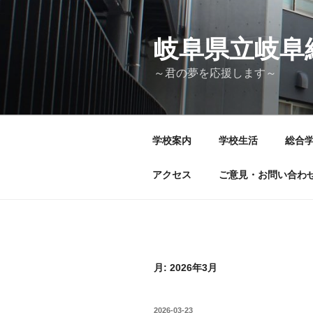
コ
ン
テ
岐阜県立
ン
～君の夢を応援します～
ツ
へ
ス
キ
学校案内
学校生活
総合
ッ
プ
アクセス
ご意見・お問い合わ
月:
2026年3月
投
2026-03-23