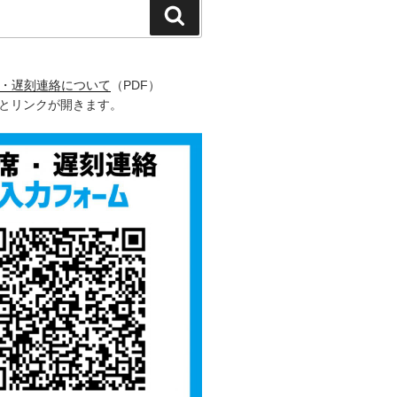
検
索
席・遅刻連絡について
（PDF）
るとリンクが開きます。