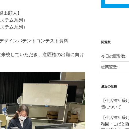
録出願人】
ステム系列）
システム系列）
 デザインパテントコンテスト資料
閲覧数
様に来校していただき、意匠権の出願に向け
今日の閲覧数:
総閲覧数:
最近の投稿
【生活福祉系列
習について
【生活福祉系
稚園・こばと西