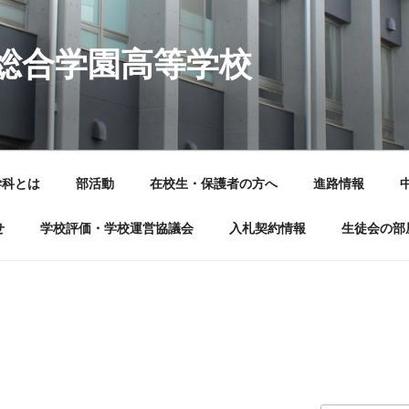
岐阜総合学園高等学校
学科とは
部活動
在校生・保護者の方へ
進路情報
せ
学校評価・学校運営協議会
入札契約情報
生徒会の部