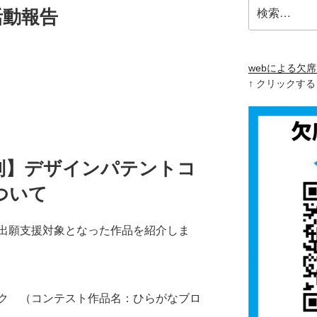
検
活動報告
索:
webによる欠
↑ クリックす
列】デザインパテントコ
ついて
出願支援対象となった作品を紹介しま
ク （コンテスト作品名：ひらがなブロ