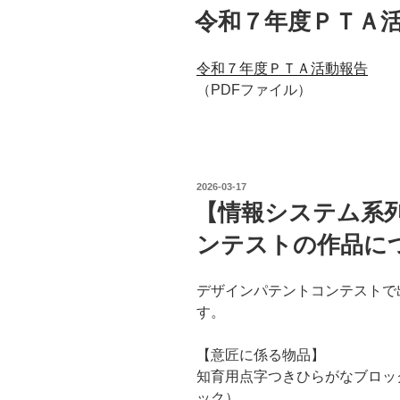
稿
令和７年度ＰＴＡ
日:
令和７年度ＰＴＡ活動報告
（PDFファイル）
投
2026-03-17
稿
【情報システム系
日:
ンテストの作品に
デザインパテントコンテストで
す。
【意匠に係る物品】
知育用点字つきひらがなブロッ
ック）