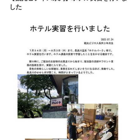
日:
した