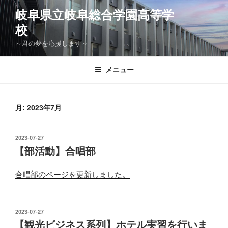
コ
岐阜県立岐阜総合学園高等学
ン
校
テ
ン
～君の夢を応援します～
ツ
へ
メニュー
ス
キ
ッ
月:
2023年7月
プ
投
2023-07-27
稿
【部活動】合唱部
日:
合唱部のページを更新しました。
投
2023-07-27
稿
【観光ビジネス系列】ホテル実習を行いま