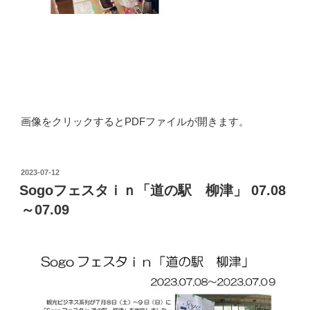
画像をクリックするとPDFファイルが開きます。
投
2023-07-12
稿
Sogoフェスタｉｎ「道の駅 柳津」 07.08
日:
～07.09