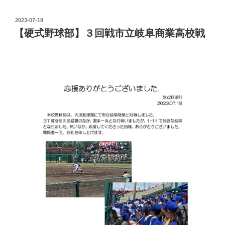
投
2023-07-19
稿
【硬式野球部】３回戦市立岐阜商業高校戦
日: