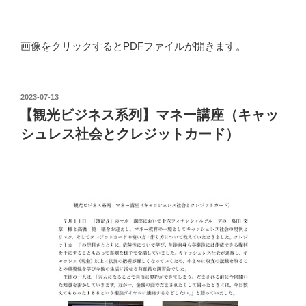
画像をクリックするとPDFファイルが開きます。
投
2023-07-13
稿
【観光ビジネス系列】マネー講座（キャッ
日:
シュレス社会とクレジットカード）