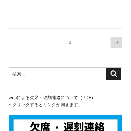
投
次
固定ページ
1
の
稿
ペ
ナ
ー
ビ
ジ
検
検
ゲ
索
索:
ー
シ
ョ
webによる欠席・遅刻連絡について
（PDF）
↑ クリックするとリンクが開きます。
ン