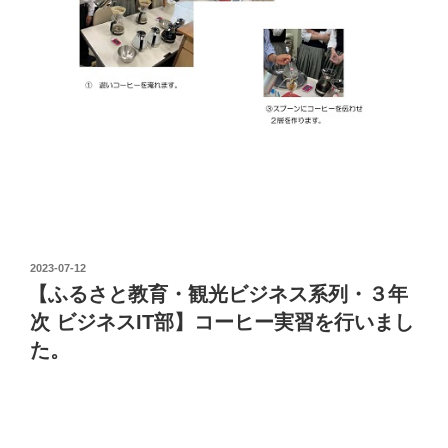
投
2023-07-12
稿
【ふるさと教育・観光ビジネス系列・３年
日:
次 ビジネスIT部】コーヒー実習を行いまし
た。