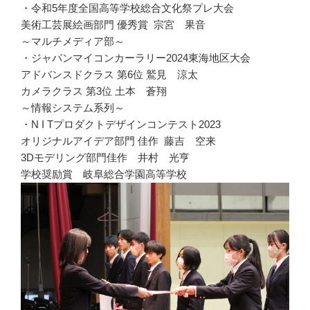
・令和5年度全国高等学校総合文化祭プレ大会
美術工芸展絵画部門 優秀賞 宗宮 果音
～マルチメディア部～
・ジャパンマイコンカーラリー2024東海地区大会
アドバンスドクラス 第6位 鷲見 涼太
カメラクラス 第3位 土本 蒼翔
～情報システム系列～
・N I Tプロダクトデザインコンテスト2023
オリジナルアイデア部門 佳作 藤吉 空来
3Dモデリング部門佳作 井村 光亨
学校奨励賞 岐阜総合学園高等学校