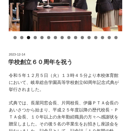
投
2023-12-14
稿
学校創立６０周年を祝う
日:
令和５年１２月５日（火）１３時４５分より本校体育館
において、岐阜総合学園高等学校創立60周年記念式典が
挙行されました。
式典では、長屋同窓会長、片岡校長、伊藤ＰＴＡ会長の
あいさつから始まり、平成２５年度以降の歴代校長・Ｐ
ＴＡ会長、１０年以上の永年勤続職員の方々へ感謝状を
贈呈しました。その後５名の卒業生をお招きし座談会を
行ないました。記念品として、記念誌「１０年間の軌