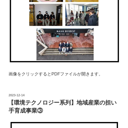
画像をクリックするとPDFファイルが開きます。
投
2023-12-14
稿
【環境テクノロジー系列】地域産業の担い
日:
手育成事業③