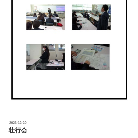
投
2023-12-20
稿
壮行会
日: