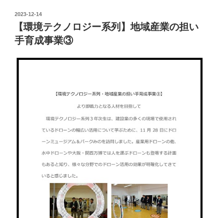
投
2023-12-14
稿
【環境テクノロジー系列】地域産業の担い
日:
手育成事業③