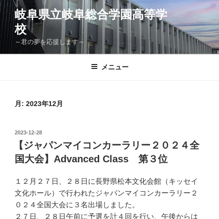
コ
岐阜県立岐阜総合学園高等学
ン
校
テ
ン
～君の夢を応援します～
ツ
へ
メニュー
ス
キ
ッ
月:
2023年12月
プ
投
2023-12-28
稿
【ジャパンマイコンカーラリー２０２４全
日:
国大会】Advanced Class 第３位
１２月２７日、２８日に長野県松本文化会館（キッセイ
文化ホール）で行われたジャパンマイコンカーラリー２
０２４全国大会に３名出場しました。
２７日、２８日午前に予選を計４回を行い、午後からは