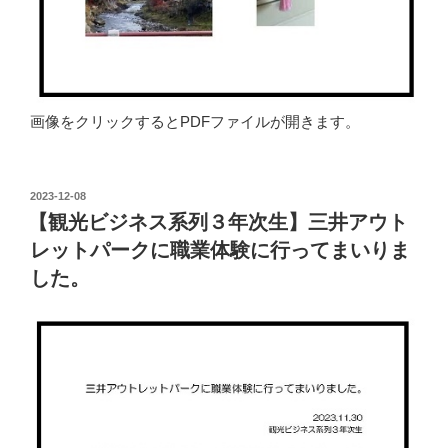
画像をクリックするとPDFファイルが開きます。
投
2023-12-08
稿
【観光ビジネス系列３年次生】三井アウト
日:
レットパークに職業体験に行ってまいりま
した。