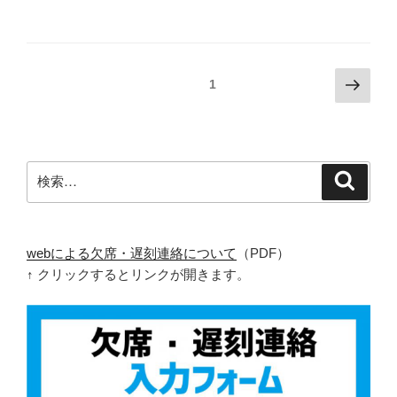
投
次
固定ページ
1
の
稿
ペ
ナ
ー
ビ
ジ
検
検
ゲ
索
索:
ー
シ
ョ
webによる欠席・遅刻連絡について
（PDF）
↑ クリックするとリンクが開きます。
ン