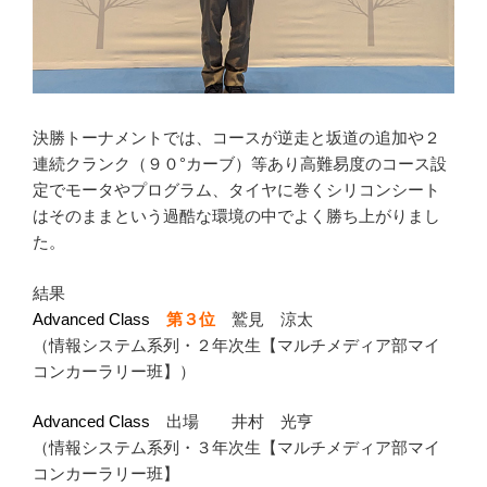
決勝トーナメントでは、コースが逆走と坂道の追加や２
連続クランク（９０°カーブ）等あり高難易度のコース設
定でモータやプログラム、タイヤに巻くシリコンシート
はそのままという過酷な環境の中でよく勝ち上がりまし
た。
結果
Advanced Class
第３位
鷲見 涼太
（情報システム系列・２年次生【マルチメディア部マイ
コンカーラリー班】）
Advanced Class
出場 井村 光亨
（情報システム系列・３年次生【マルチメディア部マイ
コンカーラリー班】