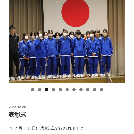
投
2023-12-20
稿
表彰式
日:
１２月１５日に表彰式が行われました。