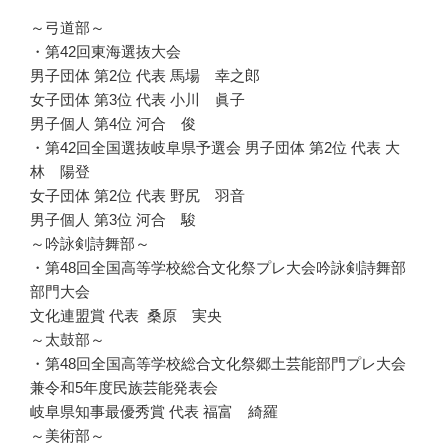
～弓道部～
・第42回東海選抜大会
男子団体 第2位 代表 馬場 幸之郎
女子団体 第3位 代表 小川 眞子
男子個人 第4位 河合 俊
・第42回全国選抜岐阜県予選会 男子団体 第2位 代表 大
林 陽登
女子団体 第2位 代表 野尻 羽音
男子個人 第3位 河合 駿
～吟詠剣詩舞部～
・第48回全国高等学校総合文化祭プレ大会吟詠剣詩舞部
部門大会
文化連盟賞 代表 桑原 実央
～太鼓部～
・第48回全国高等学校総合文化祭郷土芸能部門プレ大会
兼令和5年度民族芸能発表会
岐阜県知事最優秀賞 代表 福富 綺羅
～美術部～