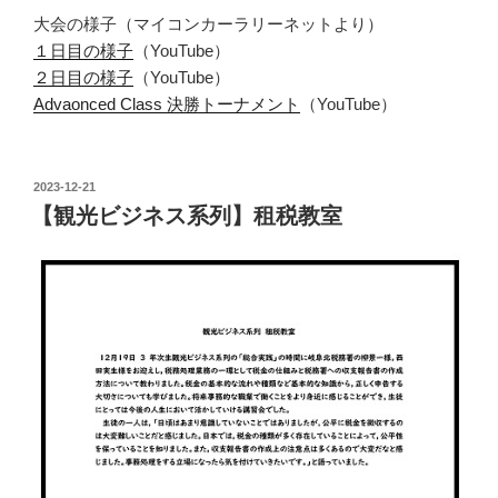
大会の様子（マイコンカーラリーネットより）
１日目の様子
（YouTube）
２日目の様子
（YouTube）
Advaonced Class 決勝トーナメント
（YouTube）
投
2023-12-21
稿
【観光ビジネス系列】租税教室
日: