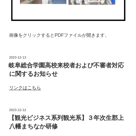
画像をクリックするとPDFファイルが開きます。
投
2023-12-13
稿
岐阜総合学園高校来校者および不審者対応
日:
に関するお知らせ
リンクはこちら
投
2023-12-12
稿
【観光ビジネス系列観光系】３年次生郡上
日:
八幡まちなか研修