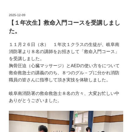
投
2025-12-09
稿
【１年次生】救命入門コースを受講しまし
日:
た。
１１月２６日（水） １年次１クラスの生徒が、岐阜南
消防署より８名の講師をお招きして「救命入門コース」
を受講しました。
胸骨圧迫（心臓マッサージ）とAEDの使い方をについて
救命救急士の講義ののち、８つのグル－プに分かれ消防
職員の皆さんに指導して頂き実技を体験しました。
岐阜南消防署の救命救急士８名の方々、大変お忙しい中
ありがとうございました。