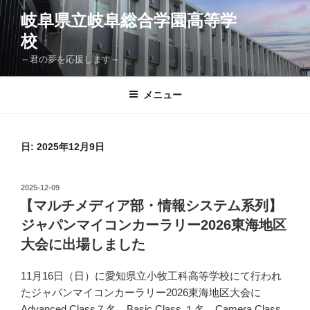
コ
岐阜県立岐阜総合学園高等学
ン
校
テ
ン
～君の夢を応援します～
ツ
へ
メニュー
ス
キ
ッ
日:
2025年12月9日
プ
投
2025-12-09
稿
【マルチメディア部・情報システム系列】
日:
ジャパンマイコンカーラリー2026東海地区
大会に出場しました
11月16日（日）に愛知県立小牧工科高等学校にて行われ
たジャパンマイコンカーラリー2026東海地区大会に
Advanced Class７名、Basic Class １名、Camera Class