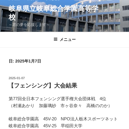
コ
岐阜県立岐阜総合学園高等学
ン
校
テ
ン
～君の夢を応援します～
ツ
へ
メニュー
ス
キ
ッ
日:
2025年1月7日
プ
投
2025-01-07
稿
【フェンシング】大会結果
日:
第77回全日本フェンシング選手権大会団体戦 4位
（村瀬あかり 加藤璃紗 市ヶ谷奈々 高橋ののか）
岐阜総合学園高 45V-20 NPO法人栃木スポーツネット
岐阜総合学園高 45V-25 早稲田大学