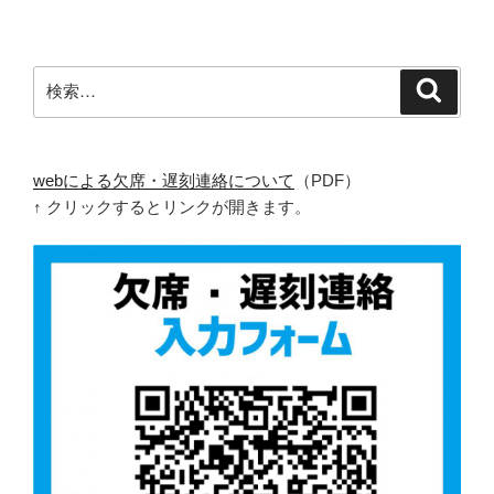
検
検
索
索:
webによる欠席・遅刻連絡について
（PDF）
↑ クリックするとリンクが開きます。