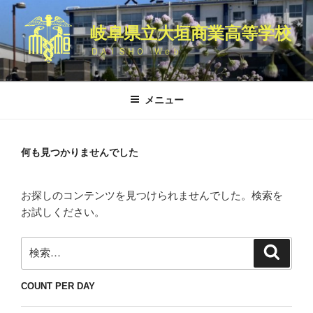
コ
ン
岐阜県立大垣商業高等学校
テ
ＤＡＩＳＨＯ Ｗｅｂ
ン
ツ
へ
メニュー
ス
キ
ッ
何も見つかりませんでした
プ
お探しのコンテンツを見つけられませんでした。検索を
お試しください。
検
検
索
索:
COUNT PER DAY