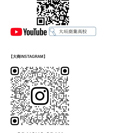
【大商INSTAGRAM】