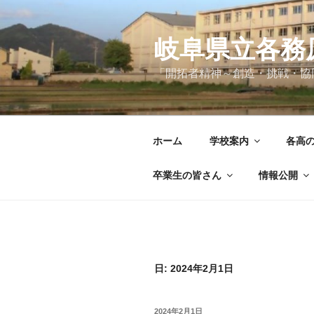
コ
ン
テ
岐阜県立各務
ン
「開拓者精神～創造・挑戦・協
ツ
へ
ス
キ
ホーム
学校案内
各高
ッ
プ
卒業生の皆さん
情報公開
日:
2024年2月1日
投
2024年2月1日