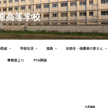
原高等学校
同～」
の取組
学校生活
進路
在校生・保護者の皆さん
事務室より
PTA関係
欠席連絡