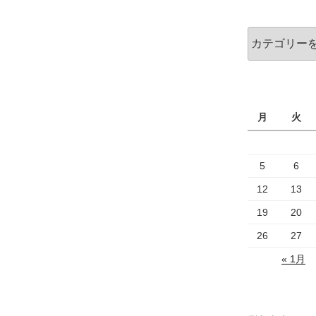
カ
イ
ブ
カ
テ
ゴ
リ
ー
月
火
5
6
12
13
19
20
26
27
« 1月