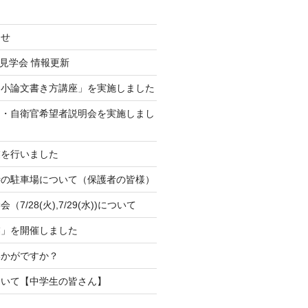
らせ
校見学会 情報更新
「小論文書き方講座」を実施しました
官・自衛官希望者説明会を実施しまし
業を行いました
時の駐車場について（保護者の皆様）
7/28(火),7/29(水))について
業」を開催しました
いかがですか？
ついて【中学生の皆さん】