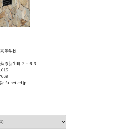
原高等学校
市蘇原新生町２－６３
1015
7669
gifu-net.ed.jp