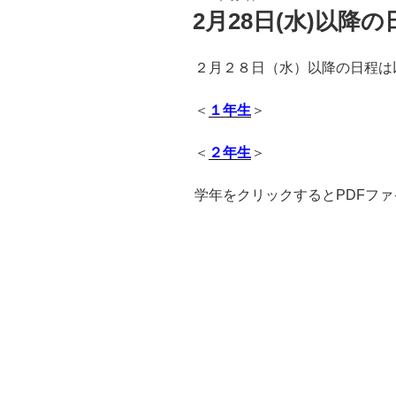
稿
2月28日(水)以降の
日:
２月２８日（水）以降の日程は
＜
１年生
＞
＜
２
年生
＞
学年をクリックするとPDFフ