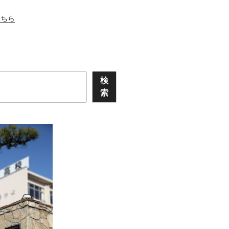
こちら
検
索