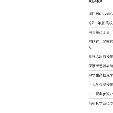
最近の投稿
閉庁日のお知
令和8年度 高
河合塾による
消防官・警察
た
看護の出前授
保護者懇談会
中学生高校見学会（
「大学模擬授
ミニ授業参観
高校見学会に