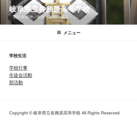
コ
岐阜県立各務原高等学校
ン
「開拓者精神～創造・挑戦・協同～」
テ
ン
ツ
メニュー
へ
ス
キ
学校生活
ッ
学校行事
プ
生徒会活動
部活動
Copyright © 岐阜県立各務原高等学校 All Rights Reserved.