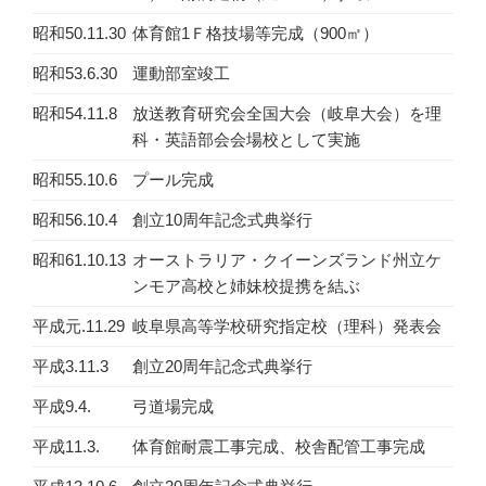
昭和50.11.30
体育館1Ｆ格技場等完成（900㎡）
昭和53.6.30
運動部室竣工
昭和54.11.8
放送教育研究会全国大会（岐阜大会）を理
科・英語部会会場校として実施
昭和55.10.6
プール完成
昭和56.10.4
創立10周年記念式典挙行
昭和61.10.13
オーストラリア・クイーンズランド州立ケ
ンモア高校と姉妹校提携を結ぶ
平成元.11.29
岐阜県高等学校研究指定校（理科）発表会
平成3.11.3
創立20周年記念式典挙行
平成9.4.
弓道場完成
平成11.3.
体育館耐震工事完成、校舎配管工事完成