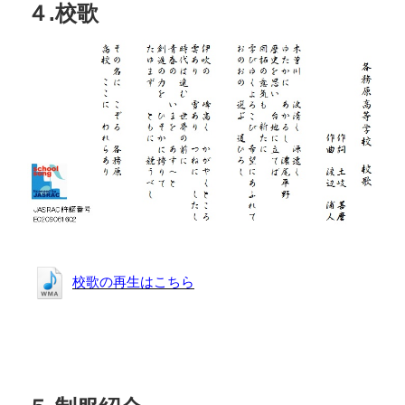
４.校歌
校歌の再生はこちら