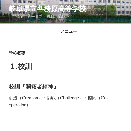
コ
岐阜県立各務原高等学校
ン
「開拓者精神～創造・挑戦・協同～」
テ
ン
ツ
メニュー
へ
ス
キ
学校概要
ッ
１.校訓
プ
校訓『開拓者精神』
創造（Creation）・挑戦（Challenge）・協同（Co-
operation）