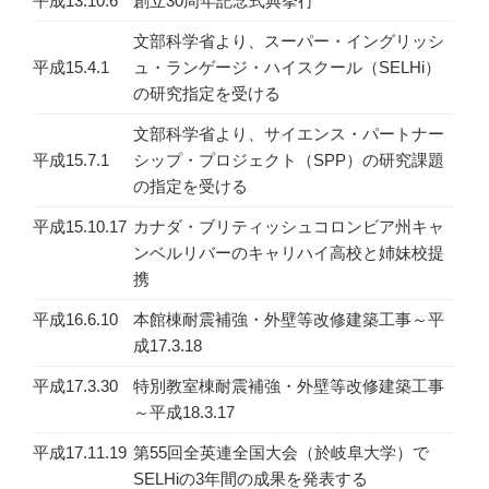
平成13.10.6
創立30周年記念式典挙行
文部科学省より、スーパー・イングリッシ
平成15.4.1
ュ・ランゲージ・ハイスクール（SELHi）
の研究指定を受ける
文部科学省より、サイエンス・パートナー
平成15.7.1
シップ・プロジェクト（SPP）の研究課題
の指定を受ける
平成15.10.17
カナダ・ブリティッシュコロンビア州キャ
ンベルリバーのキャリハイ高校と姉妹校提
携
平成16.6.10
本館棟耐震補強・外壁等改修建築工事～平
成17.3.18
平成17.3.30
特別教室棟耐震補強・外壁等改修建築工事
～平成18.3.17
平成17.11.19
第55回全英連全国大会（於岐阜大学）で
SELHiの3年間の成果を発表する