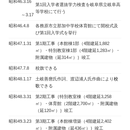
昭和46.3.16
第1回入学者選抜学力検査を岐阜県立岐阜高
等学校にて行う
～3.17
昭和46.4.8
各務原市立那加中学校体育館にて開校式及
び第1回入学式を挙行
昭和47.1.31
第1期工事｛本館棟1部（4階建延1,882
㎡）・特別教室棟1部（4階建延1,283㎡）・
附属建物（延314㎡）｝竣工
昭和47.7.8
校旗できる
昭和48.1.17
土岐善麿氏作詞、渡辺浦人氏作曲により
校
歌
できる
昭和48.3.31
第2期工事｛特別教室棟（4階建延3,258
㎡）・体育館（2階建2,700㎡）・附属建物
（延120㎡）｝竣工
昭和49.3.23
第3期工事｛本館棟増築（4階建延2,402
㎡）・附属建物（延436㎡）｝竣工