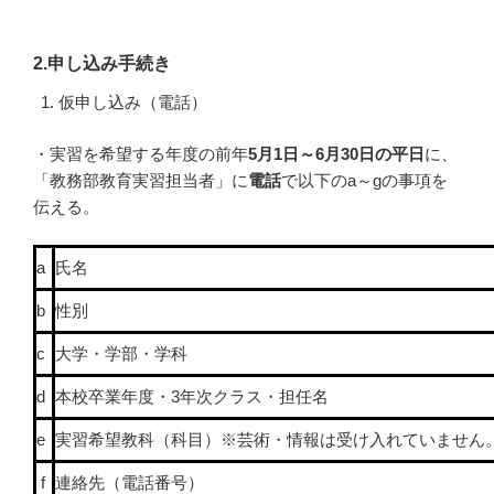
2.申し込み手続き
仮申し込み（電話）
・実習を希望する年度の前年
5月1日～6月30日の平日
に、
「教務部教育実習担当者」に
電話
で以下のa～gの事項を
伝える。
a
氏名
b
性別
c
大学・学部・学科
d
本校卒業年度・3年次クラス・担任名
e
実習希望教科（科目）※芸術・情報は受け入れていません
f
連絡先（電話番号）