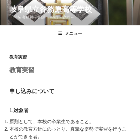
コ
岐阜県立各務原高等学校
ン
「開拓者精神～創造・挑戦・協同～」
テ
ン
ツ
メニュー
へ
ス
キ
教育実習
ッ
教育実習
プ
申し込みについて
1.対象者
原則として、本校の卒業生であること。
本校の教育方針にのっとり、真摯な姿勢で実習を行うこ
とができる者。