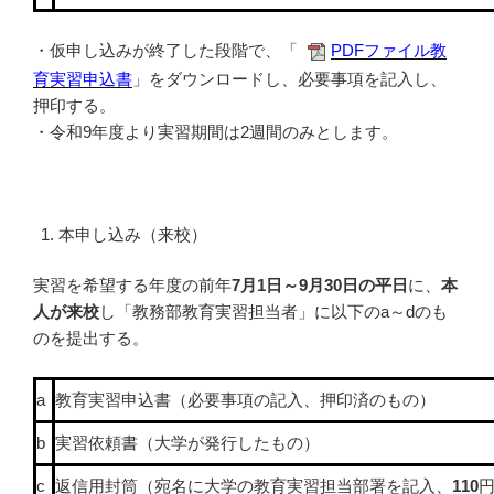
・仮申し込みが終了した段階で、「
PDFファイル教
育実習申込書
」をダウンロードし、必要事項を記入し、
押印する。
・令和9年度より実習期間は2週間のみとします。
本申し込み（来校）
実習を希望する年度の前年
7月1日～9月30日の平日
に、
本
人が来校
し「教務部教育実習担当者」に以下のa～dのも
のを提出する。
a
教育実習申込書（必要事項の記入、押印済のもの）
b
実習依頼書（大学が発行したもの）
c
返信用封筒（宛名に大学の教育実習担当部署を記入、
110