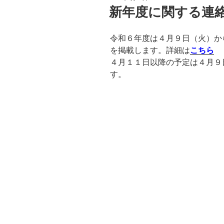
稿
新年度に関する連
日:
令和６年度は４月９日（火）か
を掲載します。詳細は
こちら
４月１１日以降の予定は４月９
す。