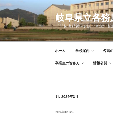
コ
ン
テ
岐阜県立各務
ン
「開拓者精神～創造・挑戦・協
ツ
へ
ス
キ
ホーム
学校案内
各高
ッ
プ
卒業生の皆さん
情報公開
月:
2024年3月
投
2024年3月22日