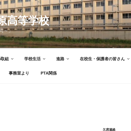
原高等学校
同～」
の取組
学校生活
進路
在校生・保護者の皆さん
事務室より
PTA関係
欠席連絡