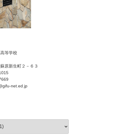
原高等学校
市蘇原新生町２－６３
1015
7669
gifu-net.ed.jp