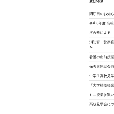
最近の投稿
閉庁日のお知
令和8年度 高
河合塾による
消防官・警察
た
看護の出前授
保護者懇談会
中学生高校見学会（
「大学模擬授
ミニ授業参観
高校見学会に