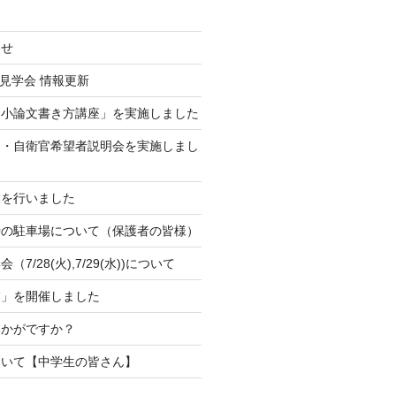
らせ
校見学会 情報更新
「小論文書き方講座」を実施しました
官・自衛官希望者説明会を実施しまし
業を行いました
時の駐車場について（保護者の皆様）
7/28(火),7/29(水))について
業」を開催しました
いかがですか？
ついて【中学生の皆さん】