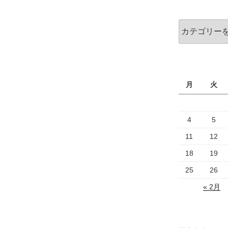
カ
イ
ブ
カ
テ
ゴ
リ
ー
月
火
4
5
11
12
18
19
25
26
« 2月