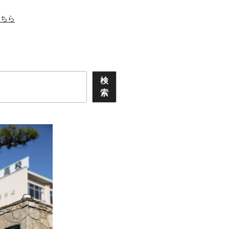
こちら
検
索