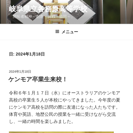
コ
岐阜県立各務原高等学校
ン
「開拓者精神～創造・挑戦・協同～」
テ
ン
ツ
メニュー
へ
ス
キ
日:
2024年1月18日
ッ
プ
投
2024年1月18日
稿
ケンモア卒業生来校！
日:
令和６年１月１７日（水）にオーストラリアのケンモア
高校の卒業生５人が本校にやってきました。今年度の夏
にケンモア高校を訪問の際に友達になった人たちです。
体育や英語、地歴公民の授業を一緒に受けながら交流
し、一緒の時間を楽しみました。