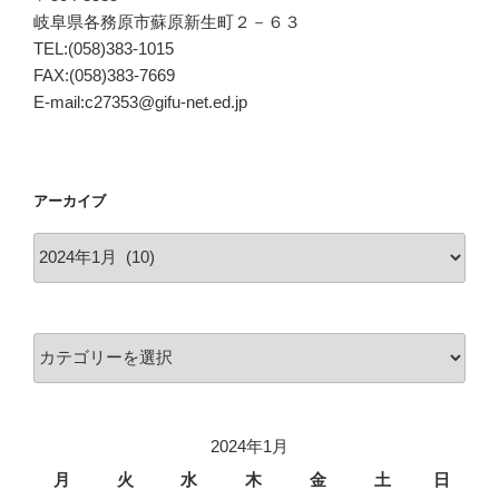
岐阜県各務原市蘇原新生町２－６３
TEL:(058)383-1015
FAX:(058)383-7669
E-mail:c27353@gifu-net.ed.jp
アーカイブ
ア
ー
カ
イ
カ
ブ
テ
ゴ
リ
2024年1月
ー
月
火
水
木
金
土
日