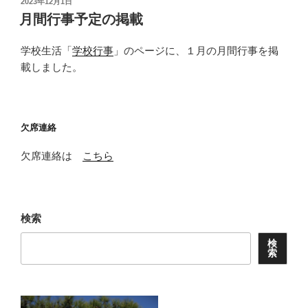
投
2023年12月1日
稿
月間行事予定の掲載
日:
学校生活「
学校行事
」のページに、１月の月間行事を掲
載しました。
欠席連絡
欠席連絡は
こちら
検索
検
索