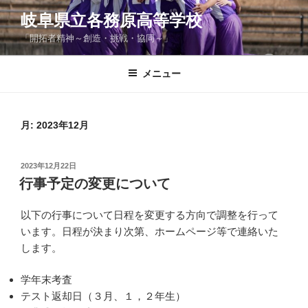
コ
岐阜県立各務原高等学校
ン
「開拓者精神～創造・挑戦・協同～」
テ
ン
ツ
メニュー
へ
ス
キ
月:
2023年12月
ッ
プ
投
2023年12月22日
稿
行事予定の変更について
日:
以下の行事について日程を変更する方向で調整を行って
います。日程が決まり次第、ホームページ等で連絡いた
します。
学年末考査
テスト返却日（３月、１，２年生）