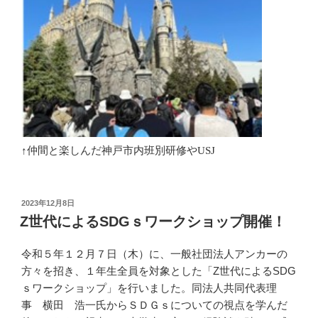
↑仲間と楽しんだ神戸市内班別研修や
USJ
投
2023年12月8日
稿
Z世代によるSDGｓワークショップ開催！
日:
令和５年１２月７日（木）に、一般社団法人アンカーの
方々を招き、１年生全員を対象とした「Z世代によるSDG
ｓワークショップ」を行いました。同法人共同代表理
事 横田 浩一氏からＳＤＧｓについての視点を学んだ