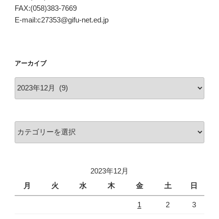
FAX:(058)383-7669
E-mail:c27353@gifu-net.ed.jp
アーカイブ
ア
ー
カ
イ
カ
ブ
テ
ゴ
リ
2023年12月
ー
月
火
水
木
金
土
日
1
2
3