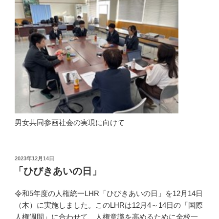
男女共同参画社会の実現に向けて
投
2023年12月14日
稿
「ひびきあいの日」
日:
令和5年度の人権統一LHR「ひびきあいの日」を12月14日
（木）に実施しました。このLHRは12月4～14日の「国際
人権週間」に合わせて、人権意識を高めるために全校一