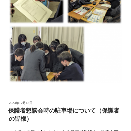
投
2023年12月13日
稿
保護者懇談会時の駐車場について（保護者
日:
の皆様）