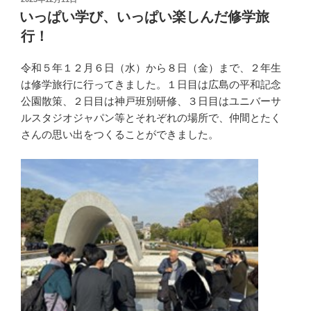
稿
いっぱい学び、いっぱい楽しんだ修学旅
日:
行！
令和５年１２月６日（水）から８日（金）まで、２年生
は修学旅行に行ってきました。１日目は広島の平和記念
公園散策、２日目は神戸班別研修、３日目はユニバーサ
ルスタジオジャパン等とそれぞれの場所で、仲間とたく
さんの思い出をつくることができました。