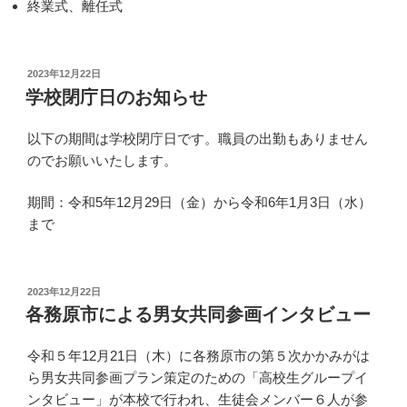
終業式、離任式
投
2023年12月22日
稿
学校閉庁日のお知らせ
日:
以下の期間は学校閉庁日です。職員の出勤もありません
のでお願いいたします。
期間：令和5年12月29日（金）から令和6年1月3日（水）
まで
投
2023年12月22日
稿
各務原市による男女共同参画インタビュー
日:
令和５年12月21日（木）に各務原市の第５次かかみがは
ら男女共同参画プラン策定のための「高校生グループイ
ンタビュー」が本校で行われ、生徒会メンバー６人が参