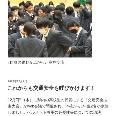
↑自身の視野が広がった意見交流
投
2023年12月7日
稿
これからも交通安全を呼びかけます！
日:
12月7日（木）に県内の高校生の代表による「交通安全推
進大会」がweb会議で開催され、本校から1年生2名が参加
しました。ヘルメット着用の必要性等についての講演