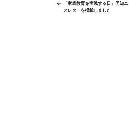
稿
の
「家庭教育を実践する日」周知ニ
投
スレターを掲載しました
ナ
稿
ビ
ゲ
ー
シ
ョ
ン