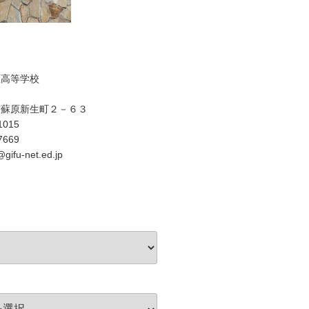
原高等学校
市蘇原新生町２－６３
1015
7669
gifu-net.ed.jp