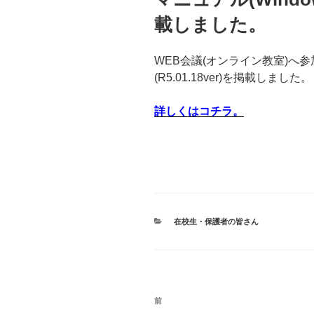
載しました。
WEB会議(オンライン教室)へ参加
(R5.01.18ver)を掲載しました。
詳しくはコチラ。
カ
在校生・保護者の皆さん
テ
ゴ
リ
ー
投
前
前