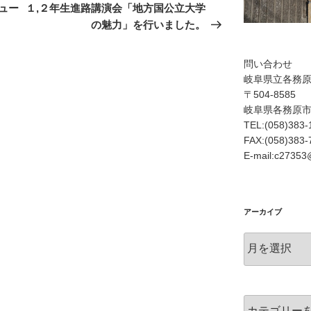
の
ュー
１,２年生進路講演会「地方国公立大学
投
の魅力」を行いました。
稿
問い合わせ
岐阜県立各務
〒504-8585
岐阜県各務原
TEL:(058)383-
FAX:(058)383-
E-mail:c27353@
アーカイブ
ア
ー
カ
イ
ブ
カ