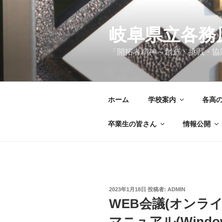
コ
ン
テ
岐阜県立各務
ン
「開拓者精神～創造・挑戦・協
ツ
へ
ス
キ
ホーム
学校案内
各高
ッ
プ
卒業生の皆さん
情報公開
投
2023年1月18日
投稿者:
ADMIN
稿
WEB会議(オンラ
日:
マニュアル(Windows