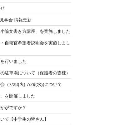
らせ
校見学会 情報更新
「小論文書き方講座」を実施しました
官・自衛官希望者説明会を実施しまし
業を行いました
時の駐車場について（保護者の皆様）
7/28(火),7/29(水))について
業」を開催しました
いかがですか？
ついて【中学生の皆さん】