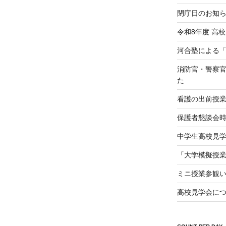
閉庁日のお知
令和8年度 高
河合塾による
消防官・警察
た
看護の出前授
保護者懇談会
中学生高校見学会（
「大学模擬授
ミニ授業参観
高校見学会に