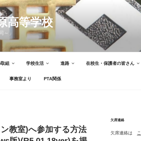
原高等学校
同～」
の取組
学校生活
進路
在校生・保護者の皆さん
事務室より
PTA関係
欠席連絡
イン教室)へ参加する方法
欠席連絡は
版)(R5.01.18ver)を掲