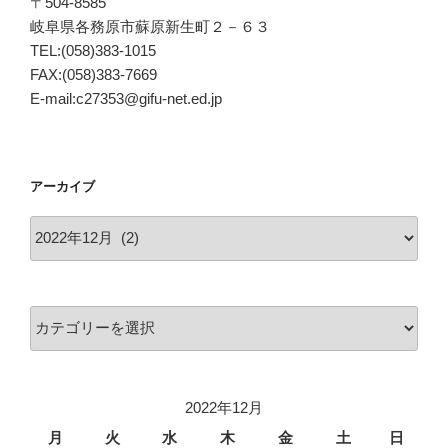
〒504-8585
岐阜県各務原市蘇原新生町２－６３
TEL:(058)383-1015
FAX:(058)383-7669
E-mail:c27353@gifu-net.ed.jp
アーカイブ
ア
ー
カ
イ
カ
ブ
テ
ゴ
リ
2022年12月
ー
月
火
水
木
金
土
日