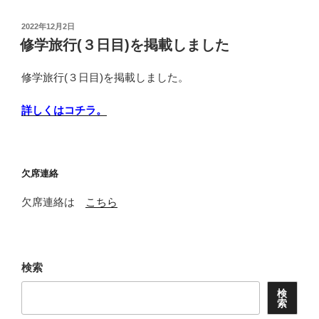
投
2022年12月2日
稿
修学旅行(３日目)を掲載しました
日:
修学旅行(３日目)を掲載しました。
詳しくはコチラ。
欠席連絡
欠席連絡は
こちら
検索
検
索