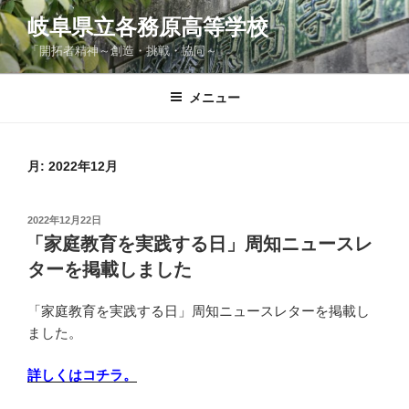
コ
岐阜県立各務原高等学校
ン
「開拓者精神～創造・挑戦・協同～」
テ
ン
ツ
メニュー
へ
ス
キ
月:
2022年12月
ッ
プ
投
2022年12月22日
稿
「家庭教育を実践する日」周知ニュースレ
日:
ターを掲載しました
「家庭教育を実践する日」周知ニュースレターを掲載し
ました。
詳しくはコチラ。