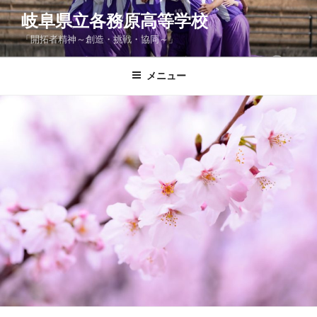
コ
岐阜県立各務原高等学校
ン
「開拓者精神～創造・挑戦・協同～」
テ
ン
ツ
メニュー
へ
ス
キ
ッ
プ