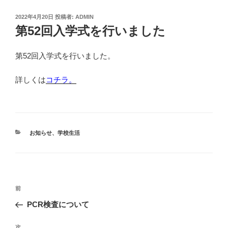
投
2022年4月20日
投稿者:
ADMIN
稿
第52回入学式を行いました
日:
第52回入学式を行いました。
詳しくは
コチラ。
カ
お知らせ
、
学校生活
テ
ゴ
リ
ー
投
前
前
稿
の
PCR検査について
ナ
投
ビ
稿
次
次