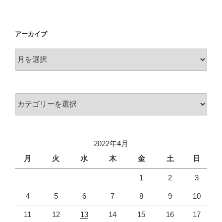
アーカイブ
ア
ー
カ
イ
カ
ブ
テ
ゴ
リ
2022年4月
ー
月
火
水
木
金
土
日
1
2
3
4
5
6
7
8
9
10
11
12
13
14
15
16
17