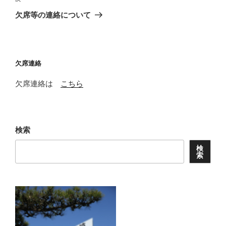
ゲ
の
欠席等の連絡について
投
ー
稿
シ
ョ
欠席連絡
ン
欠席連絡は
こちら
検索
検
索