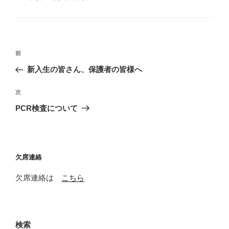
テ
ゴ
リ
ー
投
前
前
稿
の
新入生の皆さん、保護者の皆様へ
ナ
投
ビ
稿
次
次
ゲ
の
PCR検査について
投
ー
稿
シ
ョ
欠席連絡
ン
欠席連絡は
こちら
検索