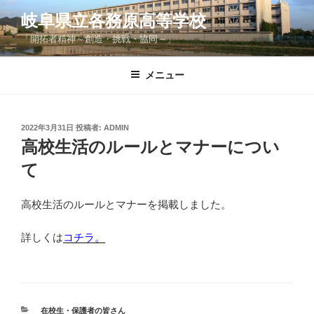
コ
岐阜県立各務原高等学校
ン
「開拓者精神～創造・挑戦・協同～」
テ
ン
ツ
メニュー
へ
ス
キ
投
2022年3月31日
投稿者:
ADMIN
稿
ッ
高校生活のルールとマナーについ
日:
プ
て
高校生活のルールとマナーを掲載しました。
詳しくは
コチラ。
カ
在校生・保護者の皆さん