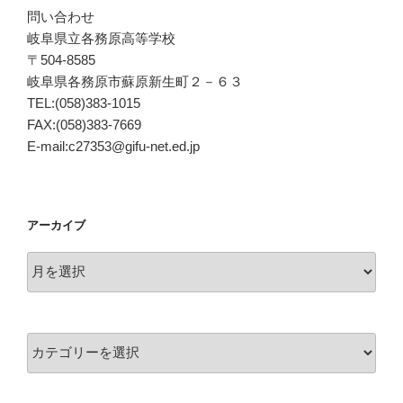
問い合わせ
岐阜県立各務原高等学校
〒504-8585
岐阜県各務原市蘇原新生町２－６３
TEL:(058)383-1015
FAX:(058)383-7669
E-mail:c27353@gifu-net.ed.jp
アーカイブ
ア
ー
カ
イ
カ
ブ
テ
ゴ