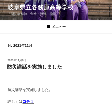
コ
岐阜県立各務原高等学校
ン
「開拓者精神～創造・挑戦・協同～」
テ
ン
ツ
メニュー
へ
ス
キ
月:
2021年11月
ッ
プ
投
2021年11月8日
稿
防災講話を実施しました
日:
防災講話を実施しました。
詳しくは
コチラ