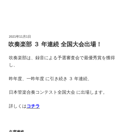
投
2021年11月1日
稿
吹奏楽部 ３ 年連続 全国大会出場！
日:
吹奏楽部は、録音による予選審査会で最優秀賞を獲得
し、
昨年度、一昨年度 に引き続き ３ 年連続、
日本管楽合奏コンテスト全国大会 に出場します。
詳しくは
コチラ
欠席連絡