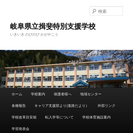
検
索
岐阜県立揖斐特別支援学校
いきいき のびのび かがやこう
メ
ホーム
学校案内
保護者様へ
地域センター
メ
イ
ン
各種報告
キャリア支援部より(進路だより）
外部リンク
イ
メ
ニ
学校改革目安箱
転入学等について
学校体育施設案内
ン
ュ
ー
学習発表会
コ