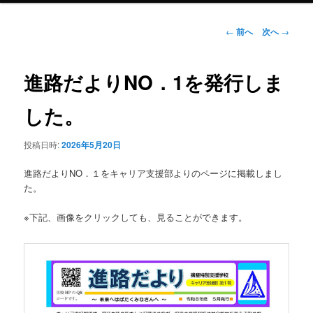
ン
投
←
前へ
次へ
→
稿
ナ
テ
ビ
進路だよりNO．1を発行しま
ゲ
ン
ー
した。
シ
ツ
ョ
投稿日時:
2026年5月20日
ン
へ
進路だよりNO．１をキャリア支援部よりのページに掲載しまし
移
た。
動
※下記、画像をクリックしても、見ることができます。