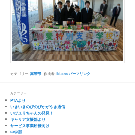
カテゴリー:
高等部
作成者:
ibi-sns
パーマリンク
カテゴリー
PTAより
いきいきのびのびかがやき通信
いびユリちゃんの発見！
キャリア支援部より
サービス事業所様向け
中学部