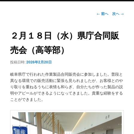
ン
投
←
前へ
次へ
→
稿
ナ
テ
ビ
２月１８日（水）県庁合同販
ゲ
ン
ー
売会（高等部）
シ
ツ
ョ
投稿日時:
2026年2月20日
ン
へ
岐阜県庁で行われた作業製品合同販売会に参加しました。普段と
移
異なる環境での販売活動に緊張も見られましたが、お客様とのや
り取りを重ねるうちに表情も和らぎ、自分たちが作った製品の説
動
明やアピールができるようになってきました。貴重な経験をする
ことができました。