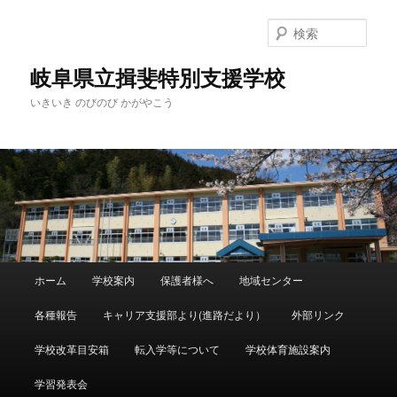
検
索
岐阜県立揖斐特別支援学校
いきいき のびのび かがやこう
メ
ホーム
学校案内
保護者様へ
地域センター
メ
イ
ン
各種報告
キャリア支援部より(進路だより）
外部リンク
イ
メ
ニ
学校改革目安箱
転入学等について
学校体育施設案内
ン
ュ
ー
学習発表会
コ