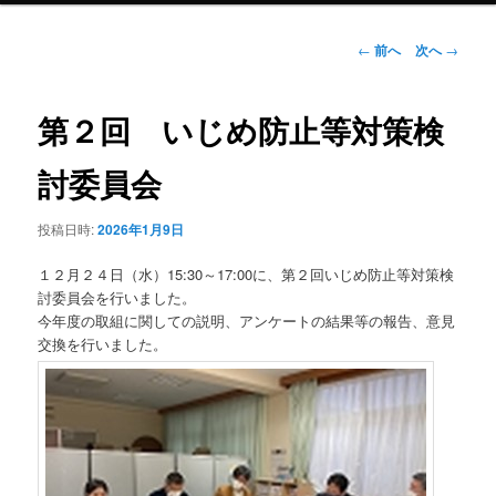
ン
投
←
前へ
次へ
→
稿
ナ
テ
ビ
第２回 いじめ防止等対策検
ゲ
ン
ー
討委員会
シ
ツ
ョ
投稿日時:
2026年1月9日
ン
へ
１２月２４日（水）15:30～17:00に、第２回いじめ防止等対策検
移
討委員会を行いました。
今年度の取組に関しての説明、アンケートの結果等の報告、意見
動
交換を行いました。