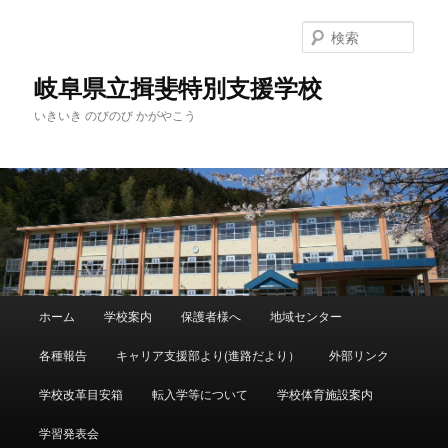
検
索
岐阜県立揖斐特別支援学校
いきいき のびのび かがやこう
メ
ホーム
学校案内
保護者様へ
地域センター
メ
イ
ン
各種報告
キャリア支援部より(進路だより）
外部リンク
イ
メ
ニ
学校改革目安箱
転入学等について
学校体育施設案内
ン
ュ
ー
学習発表会
コ