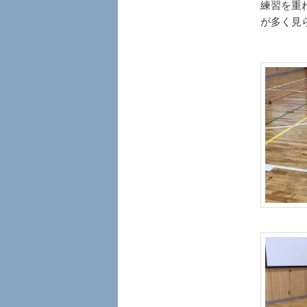
へ
練習を重
が多く見
移
動