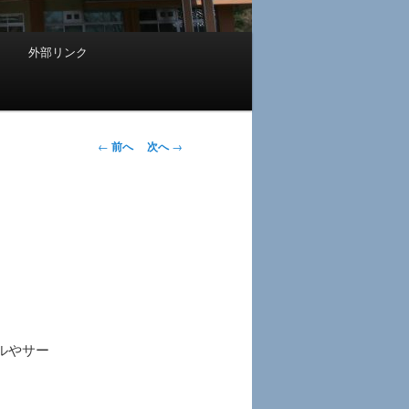
外部リンク
投
←
前へ
次へ
→
稿
ナ
ビ
ゲ
ー
シ
ョ
ン
ルやサー