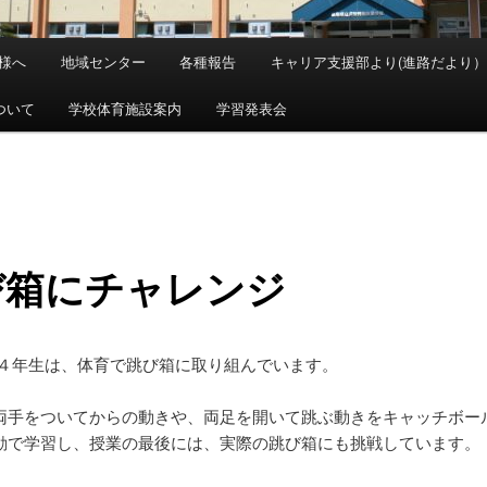
様へ
地域センター
各種報告
キャリア支援部より(進路だより）
ついて
学校体育施設案内
学習発表会
び箱にチャレンジ
,４年生は、体育で跳び箱に取り組んでいます。
両手をついてからの動きや、両足を開いて跳ぶ動きをキャッチボー
動で学習し、授業の最後には、実際の跳び箱にも挑戦しています。