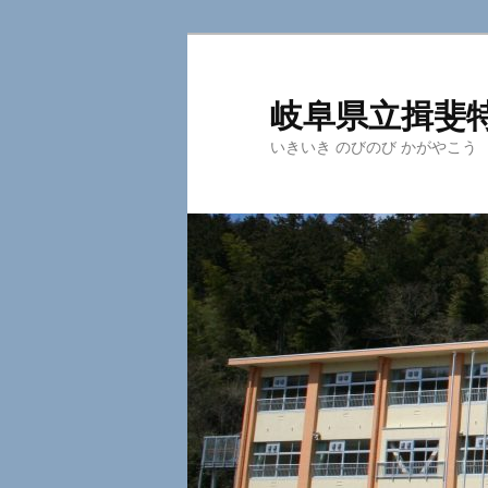
岐阜県立揖斐
いきいき のびのび かがやこう