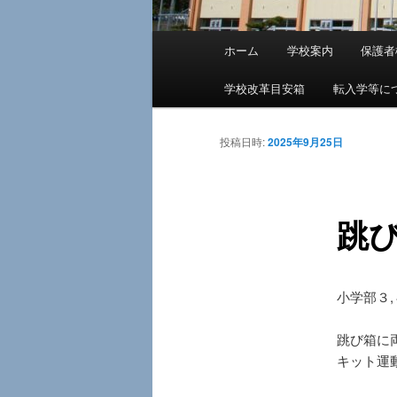
メ
ホーム
学校案内
保護者
メ
イ
ン
学校改革目安箱
転入学等に
イ
メ
ニ
ン
投稿日時:
2025年9月25日
ュ
ー
コ
跳
ン
テ
小学部３
ン
跳び箱に
ツ
キット運