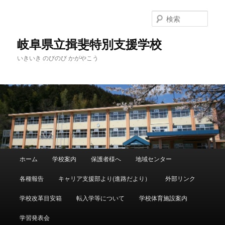
検
索
岐阜県立揖斐特別支援学校
いきいき のびのび かがやこう
メ
ホーム
学校案内
保護者様へ
地域センター
メ
イ
ン
各種報告
キャリア支援部より(進路だより）
外部リンク
イ
メ
ニ
学校改革目安箱
転入学等について
学校体育施設案内
ン
ュ
ー
学習発表会
コ