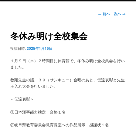
ン
投
←
前へ
次へ
→
稿
ナ
テ
ビ
冬休み明け全校集会
ゲ
ン
ー
投稿日時:
2025年1月15日
シ
ツ
ョ
１月９日（木）２時間目に体育館で、冬休み明け全校集会を行い
ン
へ
ました。
移
教頭先生の話、３９（サンキュー）合唱のあと、伝達表彰と先生
玉入れ大会を行いました。
動
＜伝達表彰＞
①日本漢字能力検定 合格１名
②岐阜県教育委員会教育長室への作品展示 感謝状１名