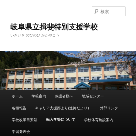
検
索
岐阜県立揖斐特別支援学校
いきいき のびのび かがやこう
メ
ホーム
学校案内
保護者様へ
地域センター
メ
イ
ン
各種報告
キャリア支援部より(進路だより）
外部リンク
イ
メ
ニ
転入学等について
学校改革目安箱
学校体育施設案内
ン
ュ
ー
学習発表会
コ