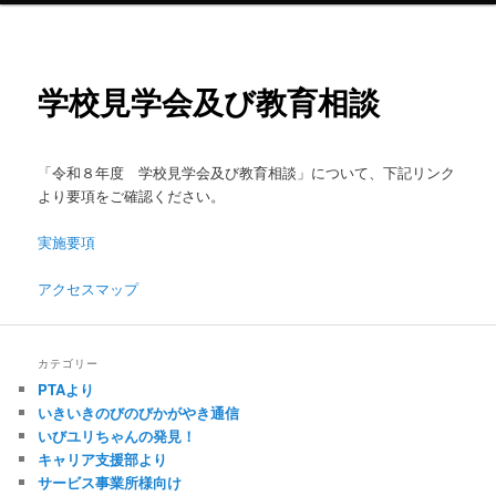
ン
学校見学会及び教育相談
テ
ン
「令和８年度 学校見学会及び教育相談」について、下記リンク
ツ
より要項をご確認ください。
へ
実施要項
移
アクセスマップ
動
カテゴリー
PTAより
いきいきのびのびかがやき通信
いびユリちゃんの発見！
キャリア支援部より
サービス事業所様向け