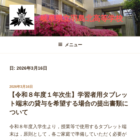
コ
ン
岐阜県立羽島北高等学校
テ
ン
ツ
へ
メニュー
ス
キ
ッ
日:
2026年3月16日
プ
投
2026年3月16日
稿
【令和８年度１年次生】学習者用タブレッ
日:
ト端末の貸与を希望する場合の提出書類に
ついて
令和８年度入学生より，授業等で使用するタブレット端
末は，原則として，各ご家庭で準備していただく必要が