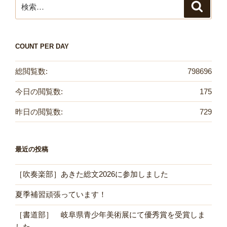
検
検
索
索:
COUNT PER DAY
総閲覧数:
798696
今日の閲覧数:
175
昨日の閲覧数:
729
最近の投稿
［吹奏楽部］あきた総文2026に参加しました
夏季補習頑張っています！
［書道部］ 岐阜県青少年美術展にて優秀賞を受賞しま
した