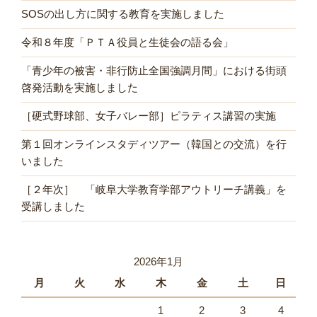
SOSの出し方に関する教育を実施しました
令和８年度「ＰＴＡ役員と生徒会の語る会」
「青少年の被害・非行防止全国強調月間」における街頭
啓発活動を実施しました
［硬式野球部、女子バレー部］ピラティス講習の実施
第１回オンラインスタディツアー（韓国との交流）を行
いました
［２年次］ 「岐阜大学教育学部アウトリーチ講義」を
受講しました
2026年1月
月
火
水
木
金
土
日
1
2
3
4