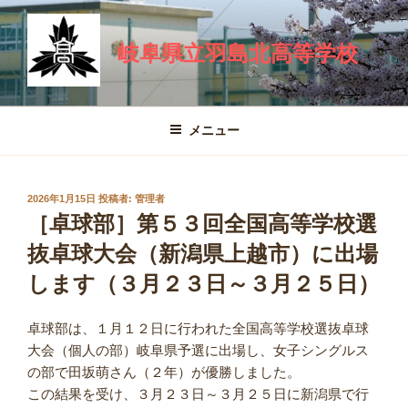
コ
ン
岐阜県立羽島北高等学校
テ
ン
ツ
へ
メニュー
ス
キ
ッ
投
2026年1月15日
投稿者:
管理者
プ
稿
［卓球部］第５３回全国高等学校選
日:
抜卓球大会（新潟県上越市）に出場
します（３月２３日～３月２５日）
卓球部は、１月１２日に行われた全国高等学校選抜卓球
大会（個人の部）岐阜県予選に出場し、女子シングルス
の部で田坂萌さん（２年）が優勝しました。
この結果を受け、３月２３日～３月２５日に新潟県で行