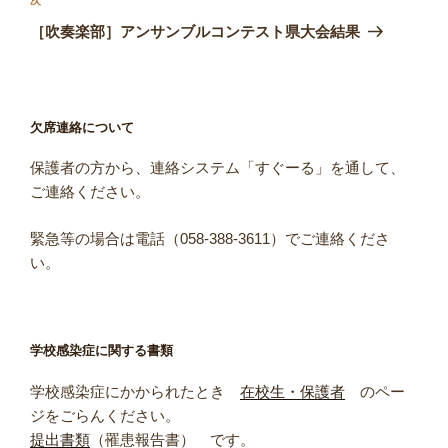
次
ョ
の
［吹奏楽部］アンサンブルコンテスト県大会結果
ン
投
稿
欠席連絡について
保護者の方から、連絡システム「すぐーる」を通して、
ご連絡ください。
緊急等の場合は電話（058-388-3611）でご連絡くださ
い。
学校感染症に関する書類
学校感染症にかかられたとき
在校生・保護者
のペー
ジをごらんください。
提出書類
（罹患報告書） です。