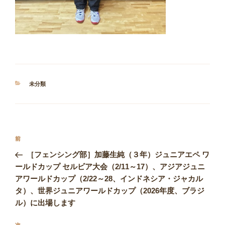
カ
未分類
テ
ゴ
リ
ー
投
前
前
稿
の
［フェンシング部］加藤生純（３年）ジュニアエペ ワ
ナ
投
ールドカップ セルビア大会（2/11～17）、アジアジュニ
ビ
稿
アワールドカップ（2/22～28、インドネシア・ジャカル
ゲ
タ）、世界ジュニアワールドカップ（2026年度、ブラジ
ー
ル）に出場します
シ
次