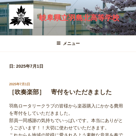
コ
ン
岐阜県立羽島北高等学校
テ
ン
ツ
へ
メニュー
ス
キ
ッ
日:
2025年7月1日
プ
投
2025年7月1日
稿
［吹奏楽部］ 寄付をいただきました
日:
羽島ロータリークラブの皆様から楽器購入にかかる費用
を寄付をしていただきました。
部員一同感謝の気持ちでいっぱいです。本当にありがと
うございます！！大切に使わせていただきます。
これからも地域の皆様に愛されるよう素敵な音楽を奏で