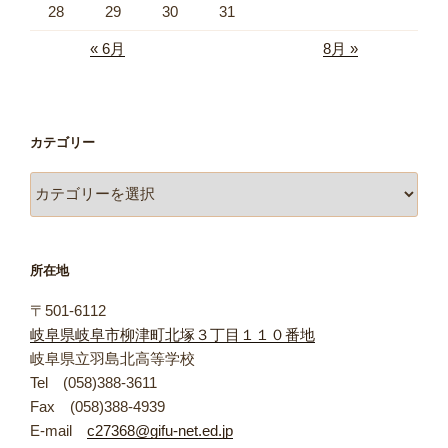
28
29
30
31
« 6月
8月 »
カテゴリー
カ
テ
ゴ
リ
所在地
ー
〒501-6112
岐阜県岐阜市柳津町北塚３丁目１１０番地
岐阜県立羽島北高等学校
Tel (058)388-3611
Fax (058)388-4939
E-mail
c27368@gifu-net.ed.jp