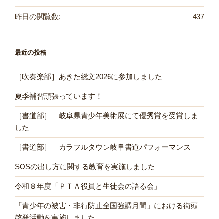
昨日の閲覧数:
437
最近の投稿
［吹奏楽部］あきた総文2026に参加しました
夏季補習頑張っています！
［書道部］ 岐阜県青少年美術展にて優秀賞を受賞しま
した
［書道部］ カラフルタウン岐阜書道パフォーマンス
SOSの出し方に関する教育を実施しました
令和８年度「ＰＴＡ役員と生徒会の語る会」
「青少年の被害・非行防止全国強調月間」における街頭
啓発活動を実施しました