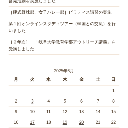
啓発活動を実施しました
［硬式野球部、女子バレー部］ピラティス講習の実施
第１回オンラインスタディツアー（韓国との交流）を行
いました
［２年次］ 「岐阜大学教育学部アウトリーチ講義」を
受講しました
2025年6月
月
火
水
木
金
土
日
1
2
3
4
5
6
7
8
9
10
11
12
13
14
15
16
17
18
19
20
21
22