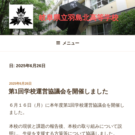
コ
ン
岐阜県立羽島北高等学校
テ
ン
ツ
へ
メニュー
ス
キ
ッ
日:
2025年6月26日
プ
投
2025年6月26日
稿
第1回学校運営協議会を開催しました
日:
６月１６日（月）に本年度第1回学校運営協議会を開催し
ました。
本校の現状と課題の報告後、本校の取り組みについて説
明し、生徒を支援する方策等について協議しました。