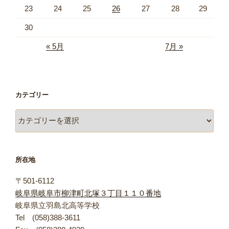
23
24
25
26
27
28
29
30
« 5月
7月 »
カテゴリー
カ
テ
ゴ
リ
所在地
ー
〒501-6112
岐阜県岐阜市柳津町北塚３丁目１１０番地
岐阜県立羽島北高等学校
Tel (058)388-3611