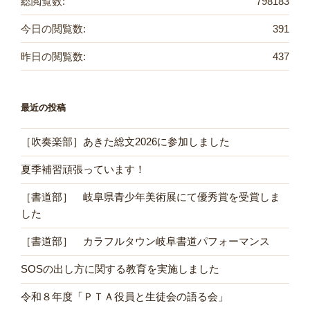
総閲覧数:
798183
今日の閲覧数:
391
昨日の閲覧数:
437
最近の投稿
［吹奏楽部］あきた総文2026に参加しました
夏季補習頑張っています！
［書道部］ 岐阜県青少年美術展にて優秀賞を受賞しま
した
［書道部］ カラフルタウン岐阜書道パフォーマンス
SOSの出し方に関する教育を実施しました
令和８年度「ＰＴＡ役員と生徒会の語る会」