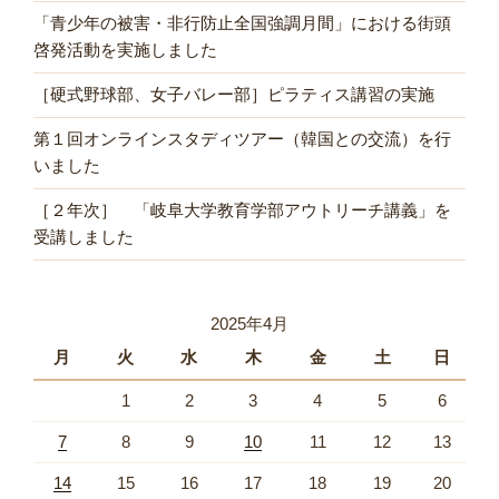
「青少年の被害・非行防止全国強調月間」における街頭
啓発活動を実施しました
［硬式野球部、女子バレー部］ピラティス講習の実施
第１回オンラインスタディツアー（韓国との交流）を行
いました
［２年次］ 「岐阜大学教育学部アウトリーチ講義」を
受講しました
2025年4月
月
火
水
木
金
土
日
1
2
3
4
5
6
7
8
9
10
11
12
13
14
15
16
17
18
19
20