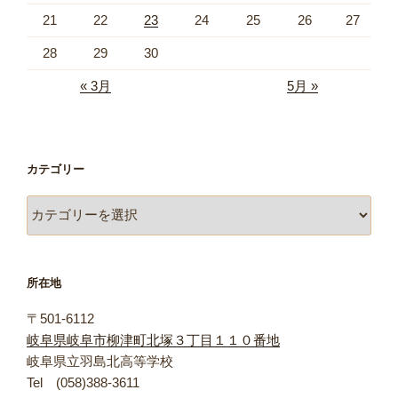
21
22
23
24
25
26
27
28
29
30
« 3月
5月 »
カテゴリー
カ
テ
ゴ
リ
所在地
ー
〒501-6112
岐阜県岐阜市柳津町北塚３丁目１１０番地
岐阜県立羽島北高等学校
Tel (058)388-3611