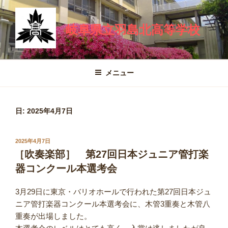
コ
ン
岐阜県立羽島北高等学校
テ
ン
ツ
へ
メニュー
ス
キ
ッ
日:
2025年4月7日
プ
投
2025年4月7日
稿
［吹奏楽部］ 第27回日本ジュニア管打楽
日:
器コンクール本選考会
3月29日に東京・バリオホールで行われた第27回日本ジュ
ニア管打楽器コンクール本選考会に、木管3重奏と木管八
重奏が出場しました。