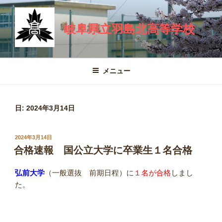
コ
ン
岐阜県立羽島北高等学校
テ
ン
ツ
へ
メニュー
ス
キ
ッ
日:
2024年3月14日
プ
投
2024年3月14日
稿
合格速報 国公立大学に卒業生１名合格
日:
弘前大学
（一般選抜 前期日程）に
１名が合格
しまし
た。