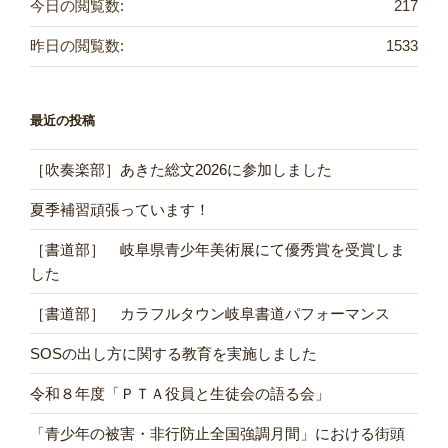
今日の閲覧数:
217
昨日の閲覧数:
1533
最近の投稿
［吹奏楽部］あきた総文2026に参加しました
夏季補習頑張っています！
［書道部］ 岐阜県青少年美術展にて優秀賞を受賞しま
した
［書道部］ カラフルタウン岐阜書道パフォーマンス
SOSの出し方に関する教育を実施しました
令和８年度「ＰＴＡ役員と生徒会の語る会」
「青少年の被害・非行防止全国強調月間」における街頭