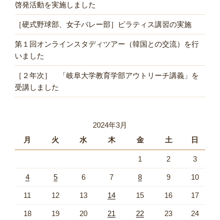
啓発活動を実施しました
［硬式野球部、女子バレー部］ピラティス講習の実施
第１回オンラインスタディツアー（韓国との交流）を行
いました
［２年次］ 「岐阜大学教育学部アウトリーチ講義」を
受講しました
2024年3月
月
火
水
木
金
土
日
1
2
3
4
5
6
7
8
9
10
11
12
13
14
15
16
17
18
19
20
21
22
23
24