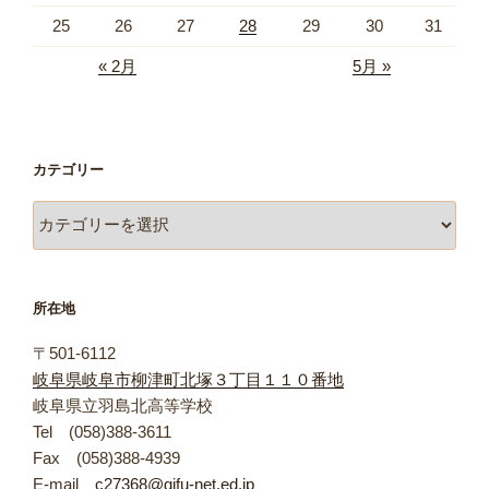
25
26
27
28
29
30
31
« 2月
5月 »
カテゴリー
カ
テ
ゴ
リ
所在地
ー
〒501-6112
岐阜県岐阜市柳津町北塚３丁目１１０番地
岐阜県立羽島北高等学校
Tel (058)388-3611
Fax (058)388-4939
E-mail
c27368@gifu-net.ed.jp