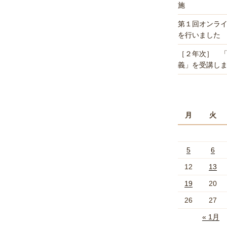
施
第１回オンラ
を行いました
［２年次］ 
義」を受講し
月
火
5
6
12
13
19
20
26
27
« 1月