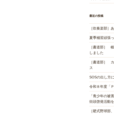
最近の投稿
［吹奏楽部］あ
夏季補習頑張
［書道部］ 
しました
［書道部］ 
ス
SOSの出し方
令和８年度「
「青少年の被
街頭啓発活動
［硬式野球部