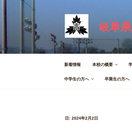
コ
ン
テ
岐阜県
ン
ツ
へ
ス
キ
ッ
新着情報
本校の概要
プ
中学生の方へ
卒業生の方へ
日:
2024年2月2日