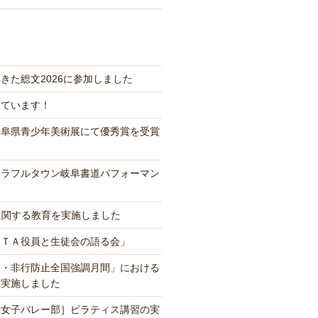
きた総文2026に参加しました
っています！
岐阜県青少年美術展にて優秀賞を受賞
カラフルタウン岐阜書道パフォーマン
に関する教育を実施しました
ＰＴＡ役員と生徒会の語る会」
害・非行防止全国強調月間」における
を実施しました
、女子バレー部］ピラティス講習の実