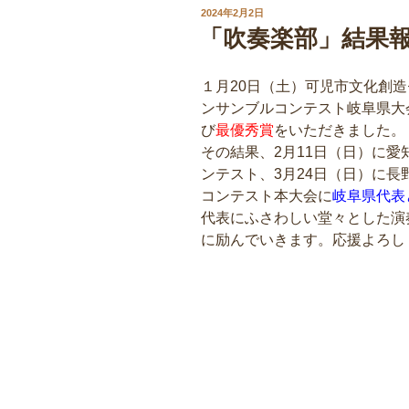
投
2024年2月2日
稿
「吹奏楽部」結果
日:
１月20日（土）可児市文化創造
ンサンブルコンテスト岐阜県大
び
最優秀賞
をいただきました。
その結果、2月11日（日）に
ンテスト、3月24日（日）に
コンテスト本大会に
岐阜県代表
代表にふさわしい堂々とした演
に励んでいきます。応援よろし