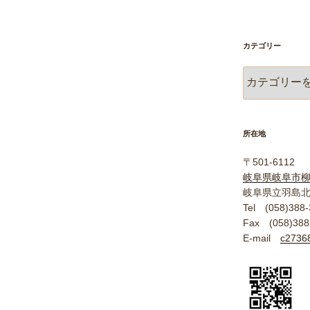
カテゴリー
カ
テ
ゴ
リ
ー
所在地
〒501-6112
岐阜県岐阜市
岐阜県立羽島
Tel (058)388-
Fax (058)388
E-mail
c27368