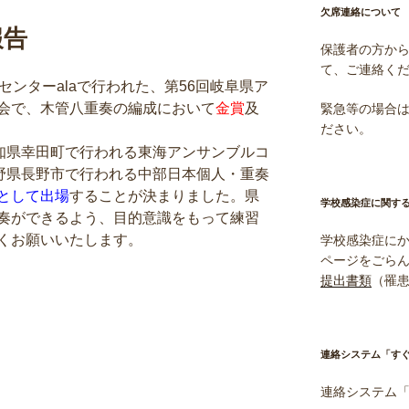
欠席連絡について
報告
保護者の方か
て、ご連絡く
センターalaで行われた、第56回岐阜県ア
会で、木管八重奏の編成において
金賞
及
緊急等の場合は電
ださい。
愛知県幸田町で行われる東海アンサンブルコ
長野県長野市で行われる中部日本個人・重奏
として出場
することが決まりました。県
学校感染症に関す
奏ができるよう、目的意識をもって練習
くお願いいたします。
学校感染症に
ページをごら
提出書類
（罹
連絡システム「す
連絡システム