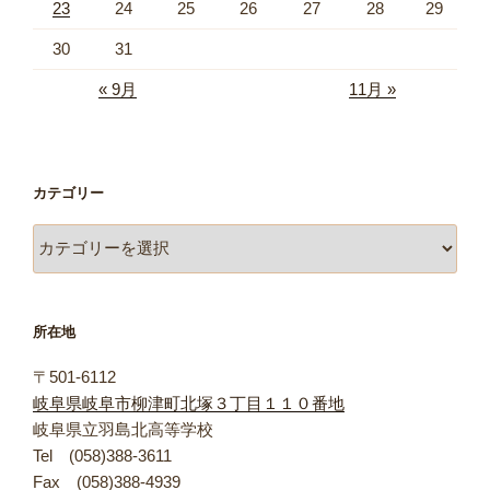
23
24
25
26
27
28
29
30
31
« 9月
11月 »
カテゴリー
カ
テ
ゴ
リ
所在地
ー
〒501-6112
岐阜県岐阜市柳津町北塚３丁目１１０番地
岐阜県立羽島北高等学校
Tel (058)388-3611
Fax (058)388-4939