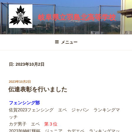
コ
ン
岐阜県立羽島北高等学校
テ
ン
ツ
へ
メニュー
ス
キ
ッ
日:
2023年10月2日
プ
投
2023年10月2日
稿
伝達表彰を行いました
日:
フェンシング部
佐賀2023
フェンシング エペ ジャパン ランキングマ
ッチ
カデ男子 エペ
第３位
2023加納虹輝杯 ジュニア カデエペ
ランキングマッ