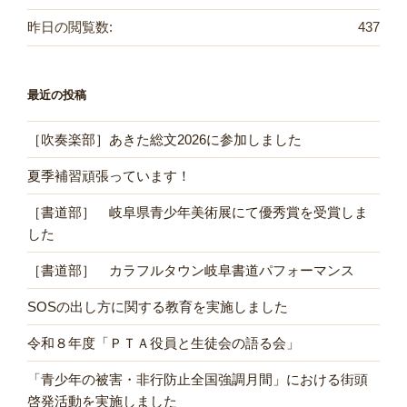
昨日の閲覧数:
437
最近の投稿
［吹奏楽部］あきた総文2026に参加しました
夏季補習頑張っています！
［書道部］ 岐阜県青少年美術展にて優秀賞を受賞しま
した
［書道部］ カラフルタウン岐阜書道パフォーマンス
SOSの出し方に関する教育を実施しました
令和８年度「ＰＴＡ役員と生徒会の語る会」
「青少年の被害・非行防止全国強調月間」における街頭
啓発活動を実施しました