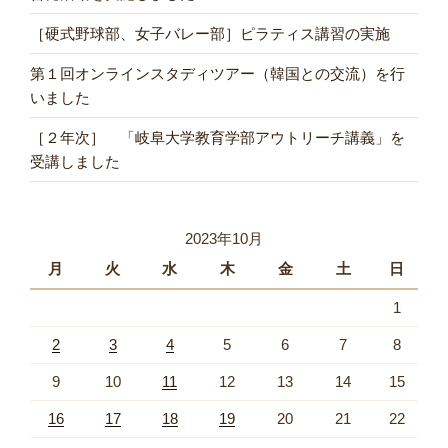
［硬式野球部、女子バレー部］ピラティス講習の実施
第１回オンラインスタディツアー（韓国との交流）を行
いました
［２年次］ 「岐阜大学教育学部アウトリーチ講義」を
受講しました
2023年10月
月
火
水
木
金
土
日
1
2
3
4
5
6
7
8
9
10
11
12
13
14
15
16
17
18
19
20
21
22