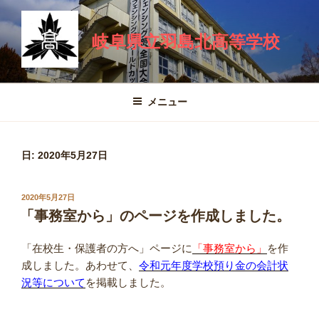
コ
ン
岐阜県立羽島北高等学校
テ
ン
ツ
へ
メニュー
ス
キ
ッ
日:
2020年5月27日
プ
投
2020年5月27日
稿
「事務室から」のページを作成しました。
日:
「在校生・保護者の方へ」ページに
「事務室から」
を作
成しました。あわせて、
令和元年度学校預り金の会計状
況等について
を掲載しました。