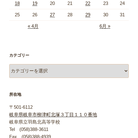
18
19
20
21
22
23
24
25
26
27
28
29
30
31
« 4月
6月 »
カテゴリー
カ
テ
ゴ
リ
所在地
ー
〒501-6112
岐阜県岐阜市柳津町北塚３丁目１１０番地
岐阜県立羽島北高等学校
Tel (058)388-3611
Fax (058)388-4939